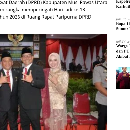
Kapolr
kyat Daerah (DPRD) Kabupaten Musi Rawas Utara
Karhut
m rangka memperingati Hari Jadi ke-13
hun 2026 di Ruang Rapat Paripurna DPRD
Juli 30, 
Bupati 
Sumur 
Juli 27, 
Warga 
dan PT 
Akibat