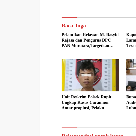
Baca Juga
Pelantikan Relawan M. Rasyid
Kapo
Rajasa dan Pengurus DPC
Lara
PAN Muratara,Targetkan
Tera
pada Pemilu 2029
Unit Reskrim Polsek Rupit
Bupa
Ungkap Kasus Curanmor
Audi
Antar propinsi, Pelaku
Lubu
Ditangkap di Rejang Lebong
Sine