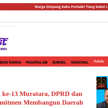
arga Simpang Kabu Perbaiki Tiang Kabel Listrik Secara Swaday
Politik
MUSI RAWAS
PAGARALAM
SUMSEL
NASIONAL
i ke-13 Muratara, DPRD dan
omitmen Membangun Daerah