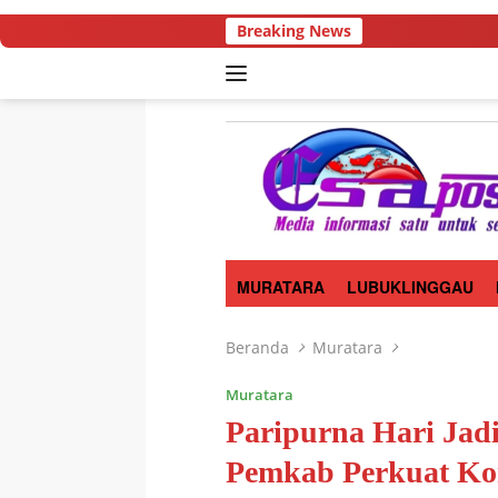
Langsung
Breaking News
W
ke
konten
MURATARA
LUBUKLINGGAU
Beranda
Muratara
Muratara
Paripurna Hari Jad
Pemkab Perkuat K