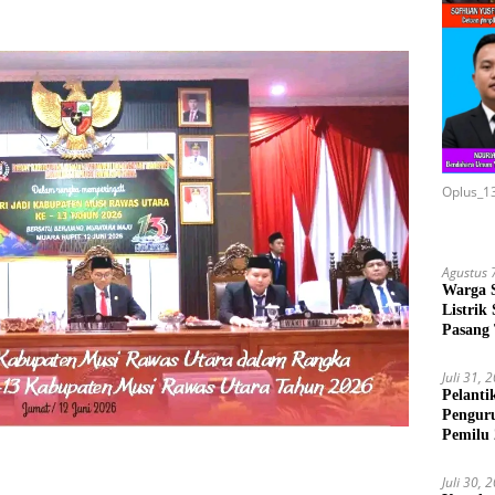
Oplus_1
Agustus 
Warga 
Listrik
Pasang
Juli 31, 
Pelanti
Pengur
Pemilu
Juli 30, 