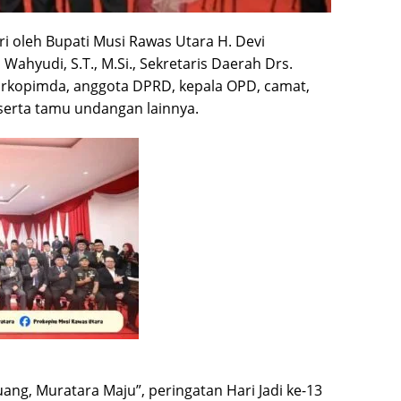
ri oleh Bupati Musi Rawas Utara H. Devi
 Wahyudi, S.T., M.Si., Sekretaris Daerah Drs.
Forkopimda, anggota DPRD, kepala OPD, camat,
 serta tamu undangan lainnya.
ng, Muratara Maju”, peringatan Hari Jadi ke-13