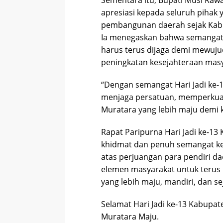
Sementara itu, Bupati Musi Raw
apresiasi kepada seluruh pihak
pembangunan daerah sejak Kabup
Ia menegaskan bahwa semangat k
harus terus dijaga demi mewuj
peningkatan kesejahteraan masy
“Dengan semangat Hari Jadi ke-1
menjaga persatuan, memperku
Muratara yang lebih maju demi k
Rapat Paripurna Hari Jadi ke-1
khidmat dan penuh semangat k
atas perjuangan para pendiri d
elemen masyarakat untuk teru
yang lebih maju, mandiri, dan se
Selamat Hari Jadi ke-13 Kabupat
Muratara Maju.