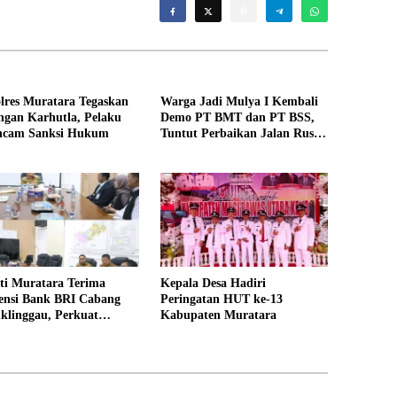
lres Muratara Tegaskan
Warga Jadi Mulya I Kembali
ngan Karhutla, Pelaku
Demo PT BMT dan PT BSS,
ncam Sanksi Hukum
Tuntut Perbaikan Jalan Rusak
Akibat Mobil CPO
ti Muratara Terima
Kepala Desa Hadiri
ensi Bank BRI Cabang
Peringatan HUT ke-13
klinggau, Perkuat
Kabupaten Muratara
rgi Pembangunan Daerah