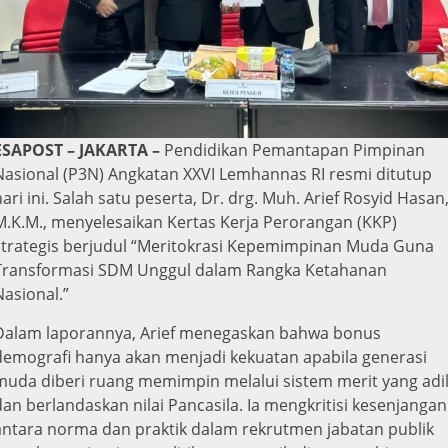
ESAPOST – JAKARTA –
Pendidikan Pemantapan Pimpinan
Nasional (P3N) Angkatan XXVI Lemhannas RI resmi ditutup
hari ini. Salah satu peserta, Dr. drg. Muh. Arief Rosyid Hasan
M.K.M., menyelesaikan Kertas Kerja Perorangan (KKP)
strategis berjudul “Meritokrasi Kepemimpinan Muda Guna
Transformasi SDM Unggul dalam Rangka Ketahanan
Nasional.”
Dalam laporannya, Arief menegaskan bahwa bonus
demografi hanya akan menjadi kekuatan apabila generasi
muda diberi ruang memimpin melalui sistem merit yang adi
dan berlandaskan nilai Pancasila. Ia mengkritisi kesenjangan
antara norma dan praktik dalam rekrutmen jabatan publik