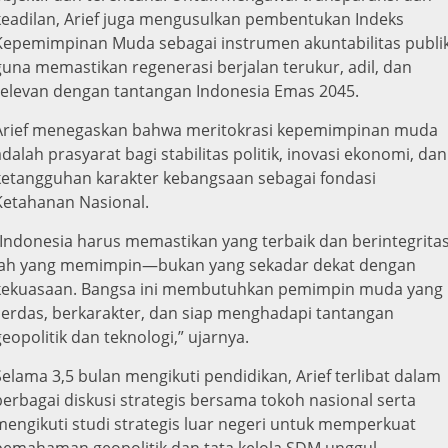
keadilan, Arief juga mengusulkan pembentukan Indeks
Kepemimpinan Muda sebagai instrumen akuntabilitas publi
guna memastikan regenerasi berjalan terukur, adil, dan
relevan dengan tantangan Indonesia Emas 2045.
Arief menegaskan bahwa meritokrasi kepemimpinan muda
adalah prasyarat bagi stabilitas politik, inovasi ekonomi, dan
ketangguhan karakter kebangsaan sebagai fondasi
Ketahanan Nasional.
“Indonesia harus memastikan yang terbaik dan berintegritas
lah yang memimpin—bukan yang sekadar dekat dengan
kekuasaan. Bangsa ini membutuhkan pemimpin muda yang
cerdas, berkarakter, dan siap menghadapi tantangan
geopolitik dan teknologi,” ujarnya.
Selama 3,5 bulan mengikuti pendidikan, Arief terlibat dalam
berbagai diskusi strategis bersama tokoh nasional serta
mengikuti studi strategis luar negeri untuk memperkuat
pemahaman geopolitik dan tata kelola SDM unggul.