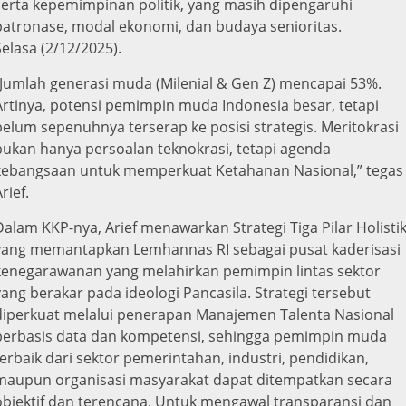
serta kepemimpinan politik, yang masih dipengaruhi
patronase, modal ekonomi, dan budaya senioritas.
Selasa (2/12/2025).
“Jumlah generasi muda (Milenial & Gen Z) mencapai 53%.
Artinya, potensi pemimpin muda Indonesia besar, tetapi
belum sepenuhnya terserap ke posisi strategis. Meritokrasi
bukan hanya persoalan teknokrasi, tetapi agenda
kebangsaan untuk memperkuat Ketahanan Nasional,” tegas
rief.
Dalam KKP-nya, Arief menawarkan Strategi Tiga Pilar Holisti
yang memantapkan Lemhannas RI sebagai pusat kaderisasi
kenegarawanan yang melahirkan pemimpin lintas sektor
yang berakar pada ideologi Pancasila. Strategi tersebut
diperkuat melalui penerapan Manajemen Talenta Nasional
berbasis data dan kompetensi, sehingga pemimpin muda
terbaik dari sektor pemerintahan, industri, pendidikan,
maupun organisasi masyarakat dapat ditempatkan secara
objektif dan terencana. Untuk mengawal transparansi dan