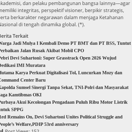
akademisi, dan pelaku pembangunan bangsa lainnya—agar
memiliki integritas, perspektif visioner, berpikir strategis,
serta berkarakter negarawan dalam menjaga Ketahanan
Nasional di tengah dinamika global. (*).
Berita Terkait
Warga Jadi Mulya I Kembali Demo PT BMT dan PT BSS, Tuntut
Perbaikan Jalan Rusak Akibat Mobil CPO
Pebri Devi Suhartoni: Super Grasstrack Open 2026 Wujud
Dedikasi IMI Muratara
Hutama Karya Perkuat Digitalisasi Tol, Luncurkan Mozy dan
Command Center Baru
Kapolda Sumsel Sinergi Tanpa Sekat, TNI-Polri dan Masyarakat
Jaga Kamtibmas OKI
Purbaya Akui Kecolongan Pengadaan Puluh Ribu Motor Listrik
untuk SPPG
Red Remains On, Devi Suhartoni Unites Political Struggle and
People’s Welfare,PDIP 53rd anniversary
Post Views:
152