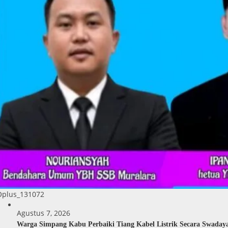
Oplus_131072
Agustus 7, 2026
Warga Simpang Kabu Perbaiki Tiang Kabel Listrik Secara Swaday