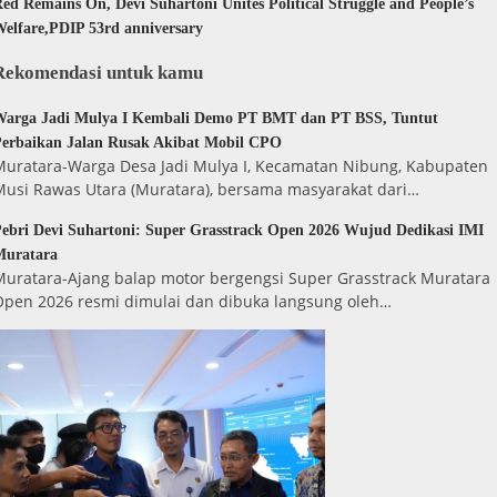
ed Remains On, Devi Suhartoni Unites Political Struggle and People’s
elfare,PDIP 53rd anniversary
Rekomendasi untuk kamu
Warga Jadi Mulya I Kembali Demo PT BMT dan PT BSS, Tuntut
erbaikan Jalan Rusak Akibat Mobil CPO
Muratara-Warga Desa Jadi Mulya I, Kecamatan Nibung, Kabupaten
Musi Rawas Utara (Muratara), bersama masyarakat dari…
ebri Devi Suhartoni: Super Grasstrack Open 2026 Wujud Dedikasi IMI
Muratara
Muratara-Ajang balap motor bergengsi Super Grasstrack Muratara
Open 2026 resmi dimulai dan dibuka langsung oleh…