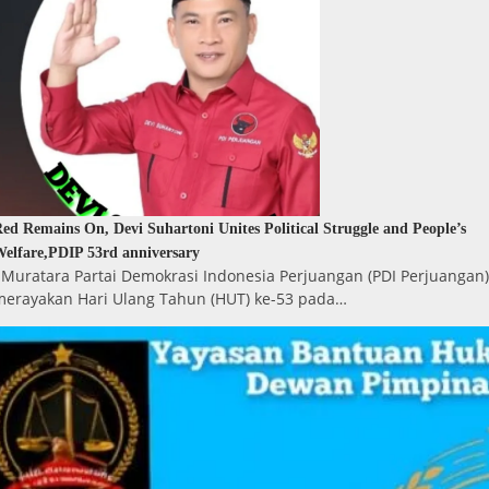
ed Remains On, Devi Suhartoni Unites Political Struggle and People’s
elfare,PDIP 53rd anniversary
Muratara Partai Demokrasi Indonesia Perjuangan (PDI Perjuangan)
merayakan Hari Ulang Tahun (HUT) ke-53 pada…