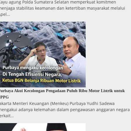
Kayu agung Polda Sumatera Selatan memperkuat komitmen
menjaga stabilitas keamanan dan ketertiban masyarakat melalui
Apel…
urbaya Akui Kecolongan Pengadaan Puluh Ribu Motor Listrik untuk
SPPG
Jakarta Menteri Keuangan (Menkeu) Purbaya Yudhi Sadewa
mengakui adanya kelemahan dalam pengawasan anggaran negara
erkait…