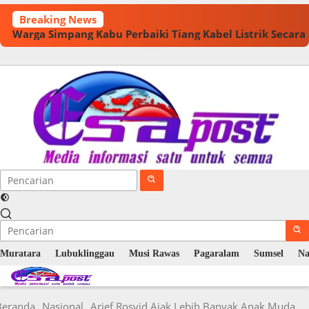
Langsung
Breaking News
ke
Warga Simpang Kabu Perbaiki Tiang Kabel Listrik Secar
konten
Muratara
Lubuklinggau
Musi Rawas
Pagaralam
Sumsel
Na
Beranda
Nasional
Arief Rosyid Ajak Lebih Banyak Anak Muda