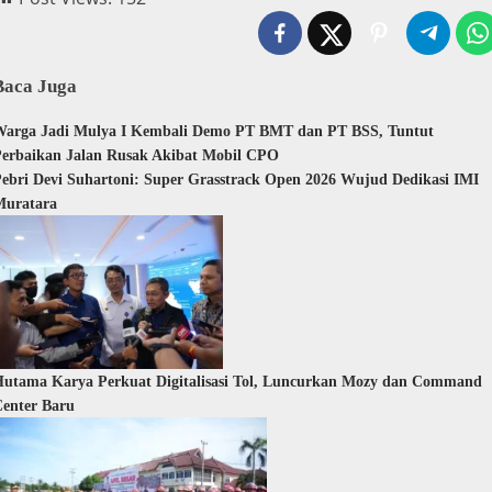
Baca Juga
Warga Jadi Mulya I Kembali Demo PT BMT dan PT BSS, Tuntut
erbaikan Jalan Rusak Akibat Mobil CPO
ebri Devi Suhartoni: Super Grasstrack Open 2026 Wujud Dedikasi IMI
Muratara
utama Karya Perkuat Digitalisasi Tol, Luncurkan Mozy dan Command
enter Baru