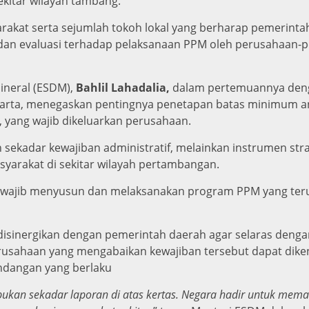
ekitar wilayah tambang.
rakat serta sejumlah tokoh lokal yang berharap pemerintah
 dan evaluasi terhadap pelaksanaan PPM oleh perusahaan-p
ineral (ESDM),
Bahlil Lahadalia,
dalam pertemuannya deng
arta, menegaskan pentingnya penetapan batas minimum a
, yang wajib dikeluarkan perusahaan.
sekadar kewajiban administratif, melainkan instrumen st
yarakat di sekitar wilayah pertambangan.
ajib menyusun dan melaksanakan program PPM yang teruku
 disinergikan dengan pemerintah daerah agar selaras den
sahaan yang mengabaikan kewajiban tersebut dapat diken
ndangan yang berlaku
kan sekadar laporan di atas kertas. Negara hadir untuk memas