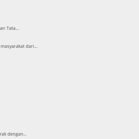
ian Tata…
 masyarakat dari…
arak dengan…