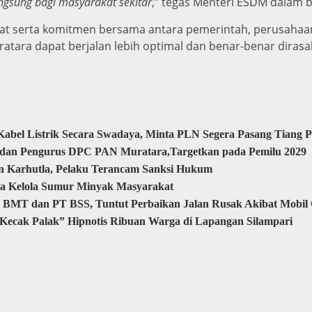
sung bagi masyarakat sekitar
,” tegas Menteri ESDM dalam 
at serta komitmen bersama antara pemerintah, perusahaan
tara dapat berjalan lebih optimal dan benar-benar diras
abel Listrik Secara Swadaya, Minta PLN Segera Pasang Tiang 
a dan Pengurus DPC PAN Muratara,Targetkan pada Pemilu 2029
n Karhutla, Pelaku Terancam Sanksi Hukum
ta Kelola Sumur Minyak Masyarakat
 BMT dan PT BSS, Tuntut Perbaikan Jalan Rusak Akibat Mobi
Kecak Palak” Hipnotis Ribuan Warga di Lapangan Silampari