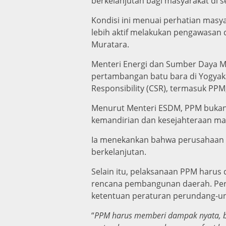
berkelanjutan bagi masyarakat di s
Kondisi ini menuai perhatian masya
lebih aktif melakukan pengawasan
Muratara.
Menteri Energi dan Sumber Daya M
pertambangan batu bara di Yogyak
Responsibility (CSR), termasuk PPM
Menurut Menteri ESDM, PPM bukan 
kemandirian dan kesejahteraan mas
Ia menekankan bahwa perusahaan w
berkelanjutan.
Selain itu, pelaksanaan PPM harus
rencana pembangunan daerah. Peru
ketentuan peraturan perundang-u
“
PPM harus memberi dampak nyata, bu