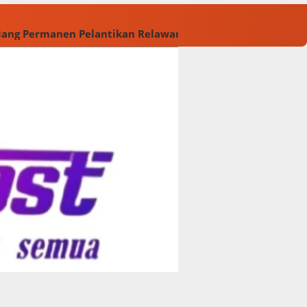
Tiang Permanen
Pelantikan Relawan M. Rasyid Rajasa dan 