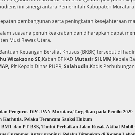
audiensi ini sinergi antara Pemerintah Kabupaten Muratar
epatan pembangunan serta peningkatan kesejahteraan ma
alam suasana penuh keakraban dan diharapkan dapat memb
en Musi Rawas Utara.
Bantuan Keuangan Bersifat Khusus (BKBK) tersebut di hadir
hu Wicaksono SE,
Kaban BPKAD
Mutasir SH.MM
,Kepala B
MAP,
Plt Kepala Dinas PUPR,
Salahudin
,Kadis Perhubunga
a dan Pengurus DPC PAN Muratara,Targetkan pada Pemilu 2029
n Karhutla, Pelaku Terancam Sanksi Hukum
 BMT dan PT BSS, Tuntut Perbaikan Jalan Rusak Akibat Mobi
sus Curanmor Antar propinsi, Pelaku Ditangkap di Rejang Lebo