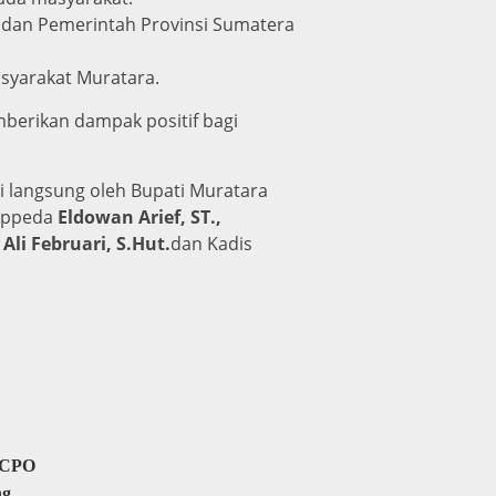
a dan Pemerintah Provinsi Sumatera
syarakat Muratara.
erikan dampak positif bagi
i langsung oleh Bupati Muratara
appeda
Eldowan Arief, ST.,
n
Ali Februari, S.Hut.
dan Kadis
l CPO
ng