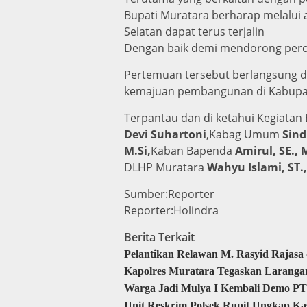
Bupati Muratara berharap melalui 
Selatan dapat terus terjalin
Dengan baik demi mendorong perc
Pertemuan tersebut berlangsung d
kemajuan pembangunan di Kabupat
Terpantau dan di ketahui Kegiatan 
Devi Suhartoni
,Kabag Umum
Sind
M.Si,
Kaban Bapenda
Amirul, SE., 
DLHP Muratara
Wahyu Islami, ST.,
Sumber:Reporter
Reporter:Holindra
Berita Terkait
Pelantikan Relawan M. Rasyid Rajas
Kapolres Muratara Tegaskan Laranga
Warga Jadi Mulya I Kembali Demo PT
Unit Reskrim Polsek Rupit Ungkap Ka