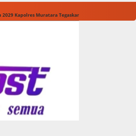
u 2029
Kapolres Muratara Tegaskan Larangan Karhutla, Pe