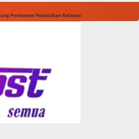
Tiang Permanen
Pelantikan Relawan M. Rasyid Rajasa dan 