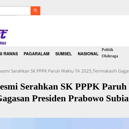
Politik
I RAWAS
PAGARALAM
SUMSEL
NASIONAL
Olahraga
Resmi Serahkan SK PPPK Paruh Waktu TA 2025,Terimakasih Gaga
Resmi Serahkan SK PPPK Paruh
Gagasan Presiden Prabowo Subia