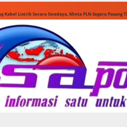
g Kabel Listrik Secara Swadaya, Minta PLN Segera Pasang 