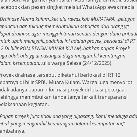
Facebook dan pesan singkat melalui WhatsApp awak media
Drainase Muara kulam,,kec ulu rawas,kab MURATARA,,,petugas
lapangan dan tukang memerintahkan sebagian dari orang yg
dapat drainase agar menggali tanah sendiri dengan dana pribad
untuk upah menggali,,padahal ini adalah proyek,,berlokasi di RT
12 Di hilir POM BENSIN MUARA KULAM,,bahkan papan Proyek
juga tidak ada yg di pasang.di duga mengambil keuntungan
dalam kesempatan.
tulis warga,Selasa (24/12/2025).
Proyek drainase tersebut diketahui berlokasi di RT 12,
tepatnya di hilir SPBU Muara Kulam. Warga juga menyoroti
tidak adanya papan informasi proyek di lokasi pekerjaan,
sehingga menimbulkan tanda tanya terkait transparansi
pelaksanaan kegiatan.
Papan proyek juga tidak ada yang dipasang. Kami menduga ad
pihak yang mengambil keuntungan dalam kesempatan ini
,”
tambahnya.