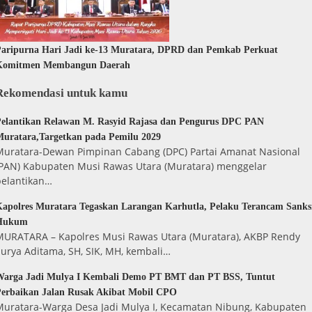
aripurna Hari Jadi ke-13 Muratara, DPRD dan Pemkab Perkuat
Komitmen Membangun Daerah
Rekomendasi untuk kamu
elantikan Relawan M. Rasyid Rajasa dan Pengurus DPC PAN
uratara,Targetkan pada Pemilu 2029
Muratara-Dewan Pimpinan Cabang (DPC) Partai Amanat Nasional
(PAN) Kabupaten Musi Rawas Utara (Muratara) menggelar
pelantikan…
apolres Muratara Tegaskan Larangan Karhutla, Pelaku Terancam Sanks
Hukum
MURATARA – Kapolres Musi Rawas Utara (Muratara), AKBP Rendy
urya Aditama, SH, SIK, MH, kembali…
Warga Jadi Mulya I Kembali Demo PT BMT dan PT BSS, Tuntut
erbaikan Jalan Rusak Akibat Mobil CPO
Muratara-Warga Desa Jadi Mulya I, Kecamatan Nibung, Kabupaten