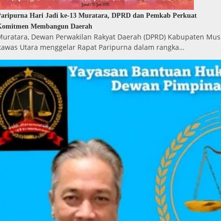
aripurna Hari Jadi ke-13 Muratara, DPRD dan Pemkab Perkuat
Komitmen Membangun Daerah
Muratara, Dewan Perwakilan Rakyat Daerah (DPRD) Kabupaten Mus
Rawas Utara menggelar Rapat Paripurna dalam rangka…