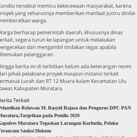
Kondisi tersebut memicu kekecewaan masyarakat, karena
proyek yang seharusnya memberikan manfaat justru dinilai
memberatkan warga.
Warga berharap pemerintah daerah, khususnya dinas
terkait, segera turun ke lapangan untuk melakukan
pengecekan dan mengambil tindakan tegas apabila
ditemukan pelanggaran.
Hingga berita ini di terbitkan belum ada keterangan resmi
dari pihak pelaksana proyek maupun instansi terkait
termasuk Lurah dan RT 12 Muara kulam Kecamatan Ulu
Rawas Kabupaten Muratara
Berita Terkait
Pelantikan Relawan M. Rasyid Rajasa dan Pengurus DPC PAN
Muratara,Targetkan pada Pemilu 2029
Kapolres Muratara Tegaskan Larangan Karhutla, Pelaku
Terancam Sanksi Hukum