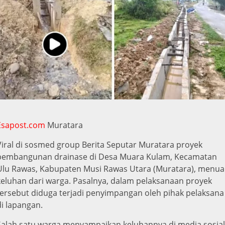
Esapost.com
Muratara
Viral di sosmed group Berita Seputar Muratara proyek
pembangunan drainase di Desa Muara Kulam, Kecamatan
Ulu Rawas, Kabupaten Musi Rawas Utara (Muratara), menua
keluhan dari warga. Pasalnya, dalam pelaksanaan proyek
tersebut diduga terjadi penyimpangan oleh pihak pelaksana
di lapangan.
Salah satu warga menyampaikan keluhannya di media sosial