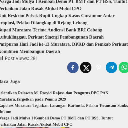
Warga Jadi Mulya I Kembali Demo PT BMT dan PT BSS, Tuntut
Perbaikan Jalan Rusak Akibat Mobil CPO
Unit Reskrim Polsek Rupit Ungkap Kasus Curanmor Antar
propinsi, Pelaku Ditangkap di Rejang Lebong
Bupati Muratara Terima Audiensi Bank BRI Cabang
Lubuklinggau, Perkuat Sinergi Pembangunan Daerah
Paripurna Hari Jadi ke-13 Muratara, DPRD dan Pemkab Perkuat
Komitmen Membangun Daerah
Post Views:
281
Baca Juga
elantikan Relawan M. Rasyid Rajasa dan Pengurus DPC PAN
uratara,Targetkan pada Pemilu 2029
apolres Muratara Tegaskan Larangan Karhutla, Pelaku Terancam Sanks
Hukum
Warga Jadi Mulya I Kembali Demo PT BMT dan PT BSS, Tuntut
erbaikan Jalan Rusak Akibat Mobil CPO