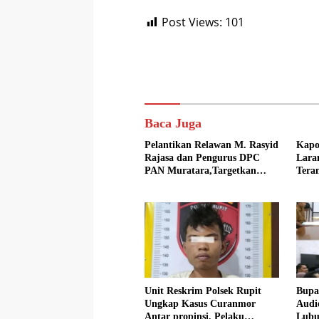
Post Views:
101
Baca Juga
Pelantikan Relawan M. Rasyid
Kapo
Rajasa dan Pengurus DPC
Lara
PAN Muratara,Targetkan
Tera
pada Pemilu 2029
Unit Reskrim Polsek Rupit
Bupa
Ungkap Kasus Curanmor
Audi
Antar propinsi, Pelaku
Lubu