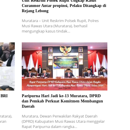
Unit Reskrim Polsek Rupit Ungkap Kasus
Curanmor Antar propinsi, Pelaku Ditangkap di
Rejang Lebong
Muratara – Unit Reskrim Polsek Rupit, Polres
Musi Rawas Utara (Muratara), berhasil
mengungkap kasus tindak…
 BRI
Paripurna Hari Jadi ke-13 Muratara, DPRD
dan Pemkab Perkuat Komitmen Membangun
Daerah
atara),
Muratara, Dewan Perwakilan Rakyat Daerah
aran
(DPRD) Kabupaten Musi Rawas Utara menggelar
Rapat Paripurna dalam rangka…