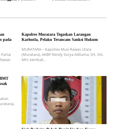
rgi Pembangunan Daerah
Membangun Daerah
dan
Kapolres Muratara Tegaskan Larangan
n pada
Karhutla, Pelaku Terancam Sanksi Hukum
MURATARA – Kapolres Musi Rawas Utara
Partai
(Muratara), AKBP Rendy Surya Aditama, SH, SIK,
 Rawas
MH, kembali…
T BMT
usak
matan
ratara),