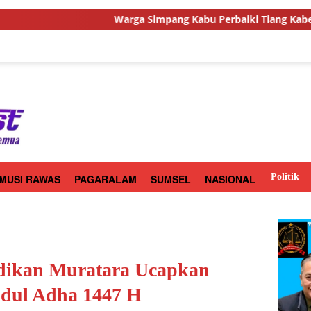
Warga Simpang Kabu Perbaiki Tiang Kabel Listrik Secara Sw
Politik
MUSI RAWAS
PAGARALAM
SUMSEL
NASIONAL
idikan Muratara Ucapkan
Idul Adha 1447 H