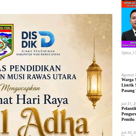
Oplus_1
Agustus 
Warga 
Listrik
Pasang
Juli 31, 
Pelanti
Pengur
Pemilu
Juli 30, 