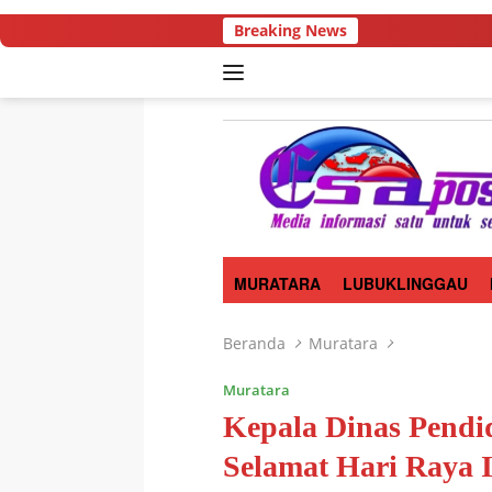
Langsung
Breaking News
ke
konten
MURATARA
LUBUKLINGGAU
Beranda
Muratara
Muratara
Kepala Dinas Pend
Selamat Hari Raya 