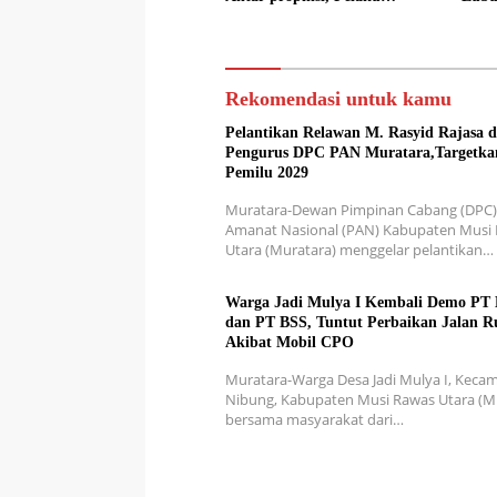
Ditangkap di Rejang Lebong
Sine
Rekomendasi untuk kamu
Pelantikan Relawan M. Rasyid Rajasa 
Pengurus DPC PAN Muratara,Targetka
Pemilu 2029
Muratara-Dewan Pimpinan Cabang (DPC) 
Amanat Nasional (PAN) Kabupaten Musi
Utara (Muratara) menggelar pelantikan…
Warga Jadi Mulya I Kembali Demo P
dan PT BSS, Tuntut Perbaikan Jalan R
Akibat Mobil CPO
Muratara-Warga Desa Jadi Mulya I, Keca
Nibung, Kabupaten Musi Rawas Utara (Mu
bersama masyarakat dari…