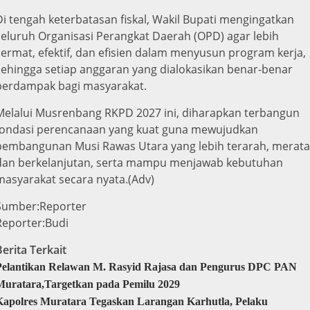
Di tengah keterbatasan fiskal, Wakil Bupati mengingatkan
seluruh Organisasi Perangkat Daerah (OPD) agar lebih
cermat, efektif, dan efisien dalam menyusun program kerja,
sehingga setiap anggaran yang dialokasikan benar-benar
berdampak bagi masyarakat.
Melalui Musrenbang RKPD 2027 ini, diharapkan terbangun
fondasi perencanaan yang kuat guna mewujudkan
pembangunan Musi Rawas Utara yang lebih terarah, merata
dan berkelanjutan, serta mampu menjawab kebutuhan
masyarakat secara nyata.(Adv)
Sumber:Reporter
Reporter:Budi
Berita Terkait
Pelantikan Relawan M. Rasyid Rajasa dan Pengurus DPC PAN
Muratara,Targetkan pada Pemilu 2029
Kapolres Muratara Tegaskan Larangan Karhutla, Pelaku