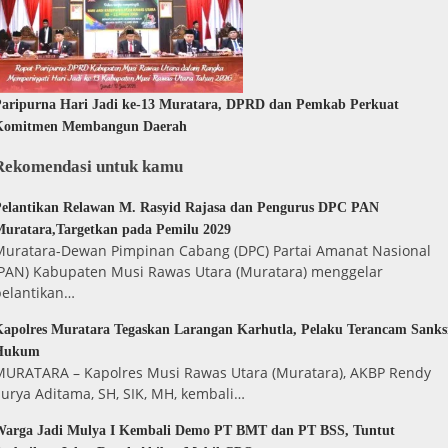
aripurna Hari Jadi ke-13 Muratara, DPRD dan Pemkab Perkuat
Komitmen Membangun Daerah
Rekomendasi untuk kamu
elantikan Relawan M. Rasyid Rajasa dan Pengurus DPC PAN
uratara,Targetkan pada Pemilu 2029
Muratara-Dewan Pimpinan Cabang (DPC) Partai Amanat Nasional
(PAN) Kabupaten Musi Rawas Utara (Muratara) menggelar
pelantikan…
apolres Muratara Tegaskan Larangan Karhutla, Pelaku Terancam Sanks
Hukum
MURATARA – Kapolres Musi Rawas Utara (Muratara), AKBP Rendy
urya Aditama, SH, SIK, MH, kembali…
Warga Jadi Mulya I Kembali Demo PT BMT dan PT BSS, Tuntut