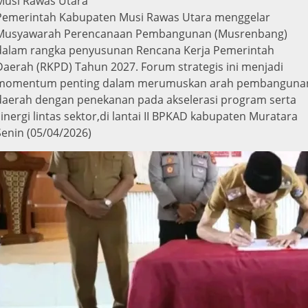
Musi Rawas Utara
Pemerintah Kabupaten Musi Rawas Utara menggelar
Musyawarah Perencanaan Pembangunan (Musrenbang)
dalam rangka penyusunan Rencana Kerja Pemerintah
Daerah (RKPD) Tahun 2027. Forum strategis ini menjadi
momentum penting dalam merumuskan arah pembanguna
daerah dengan penekanan pada akselerasi program serta
sinergi lintas sektor,di lantai II BPKAD kabupaten Muratara
Senin (05/04/2026)