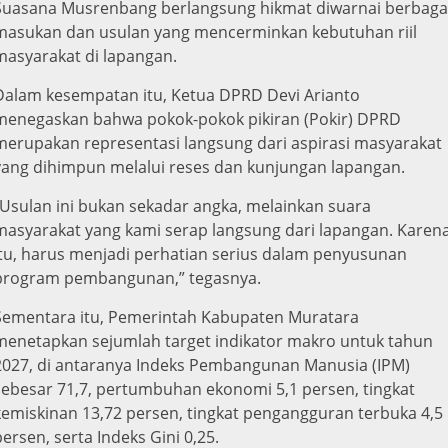
Suasana Musrenbang berlangsung hikmat diwarnai berbaga
masukan dan usulan yang mencerminkan kebutuhan riil
masyarakat di lapangan.
Dalam kesempatan itu, Ketua DPRD Devi Arianto
menegaskan bahwa pokok-pokok pikiran (Pokir) DPRD
merupakan representasi langsung dari aspirasi masyarakat
yang dihimpun melalui reses dan kunjungan lapangan.
“Usulan ini bukan sekadar angka, melainkan suara
masyarakat yang kami serap langsung dari lapangan. Karen
itu, harus menjadi perhatian serius dalam penyusunan
program pembangunan,” tegasnya.
Sementara itu, Pemerintah Kabupaten Muratara
menetapkan sejumlah target indikator makro untuk tahun
2027, di antaranya Indeks Pembangunan Manusia (IPM)
sebesar 71,7, pertumbuhan ekonomi 5,1 persen, tingkat
kemiskinan 13,72 persen, tingkat pengangguran terbuka 4,5
persen, serta Indeks Gini 0,25.