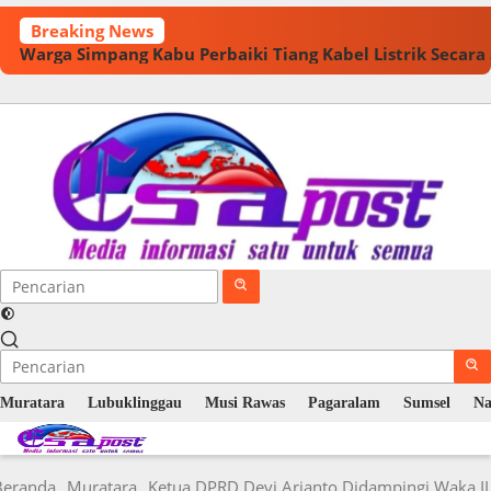
Langsung
Breaking News
ke
Warga Simpang Kabu Perbaiki Tiang Kabel Listrik Secar
konten
Muratara
Lubuklinggau
Musi Rawas
Pagaralam
Sumsel
Na
Beranda
Muratara
Ketua DPRD Devi Arianto Didampingi Waka II