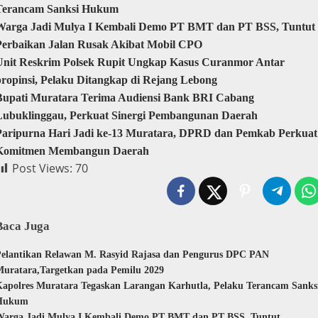
Terancam Sanksi Hukum
Warga Jadi Mulya I Kembali Demo PT BMT dan PT BSS, Tuntut
Perbaikan Jalan Rusak Akibat Mobil CPO
Unit Reskrim Polsek Rupit Ungkap Kasus Curanmor Antar
propinsi, Pelaku Ditangkap di Rejang Lebong
Bupati Muratara Terima Audiensi Bank BRI Cabang
Lubuklinggau, Perkuat Sinergi Pembangunan Daerah
Paripurna Hari Jadi ke-13 Muratara, DPRD dan Pemkab Perkuat
Komitmen Membangun Daerah
Post Views:
70
Baca Juga
elantikan Relawan M. Rasyid Rajasa dan Pengurus DPC PAN
uratara,Targetkan pada Pemilu 2029
apolres Muratara Tegaskan Larangan Karhutla, Pelaku Terancam Sanks
Hukum
Warga Jadi Mulya I Kembali Demo PT BMT dan PT BSS, Tuntut