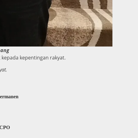
bang
kepada kepentingan rakyat.
yat.
Permanen
l CPO