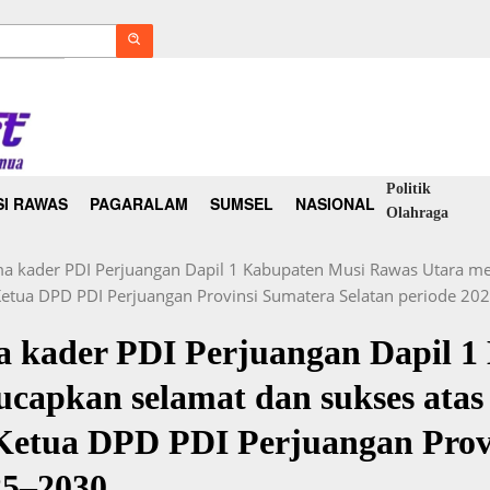
Politik
I RAWAS
PAGARALAM
SUMSEL
NASIONAL
Olahraga
a kader PDI Perjuangan Dapil 1 Kabupaten Musi Rawas Utara me
 Ketua DPD PDI Perjuangan Provinsi Sumatera Selatan periode 20
 kader PDI Perjuangan Dapil 1
apkan selamat dan sukses atas 
 Ketua DPD PDI Perjuangan Prov
25–2030.