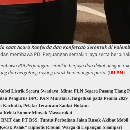
da saat Acara Konferda dan Konfercab Serentak di Palem
n membawa PDI Perjuangan semakin jaya serta berpihak 
 membawa PDI Perjuangan semakin berjaya dan dekat dengan rak
ung dan bergotong royong untuk kemenangan partai
(
IKLAN
)
abel Listrik Secara Swadaya, Minta PLN Segera Pasang Tiang 
a dan Pengurus DPC PAN Muratara,Targetkan pada Pemilu 2029
n Karhutla, Pelaku Terancam Sanksi Hukum
ta Kelola Sumur Minyak Masyarakat
 BMT dan PT BSS, Tuntut Perbaikan Jalan Rusak Akibat Mobi
Kecak Palak” Hipnotis Ribuan Warga di Lapangan Silampari