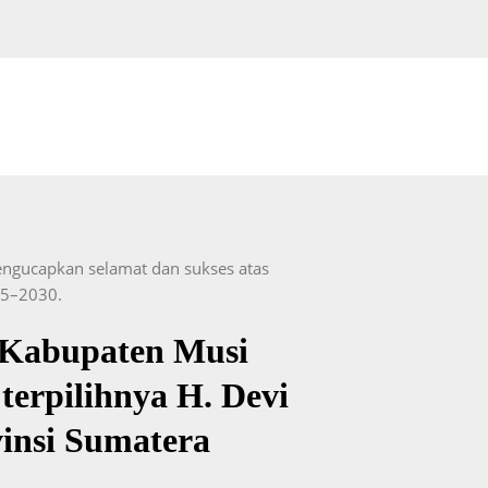
ngucapkan selamat dan sukses atas
25–2030.
 Kabupaten Musi
terpilihnya H. Devi
insi Sumatera