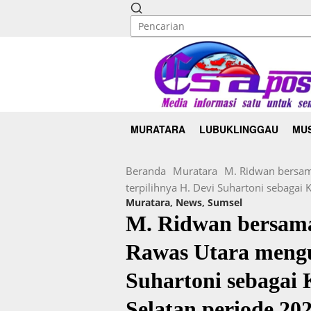
MURATARA
LUBUKLINGGAU
MUS
Beranda
Muratara
M. Ridwan bersam
terpilihnya H. Devi Suhartoni sebagai
Muratara
,
News
,
Sumsel
M. Ridwan bersama
Rawas Utara menguc
Suhartoni sebagai
Selatan periode 20