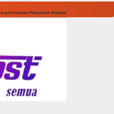
Tiang Permanen
Pelantikan Relawan M. Rasyid Rajasa dan 