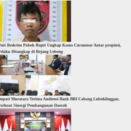
nit Reskrim Polsek Rupit Ungkap Kasus Curanmor Antar propinsi,
elaku Ditangkap di Rejang Lebong
upati Muratara Terima Audiensi Bank BRI Cabang Lubuklinggau,
erkuat Sinergi Pembangunan Daerah