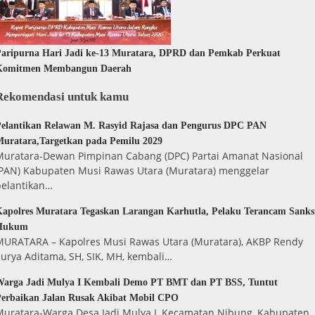
aripurna Hari Jadi ke-13 Muratara, DPRD dan Pemkab Perkuat
Komitmen Membangun Daerah
Rekomendasi untuk kamu
elantikan Relawan M. Rasyid Rajasa dan Pengurus DPC PAN
uratara,Targetkan pada Pemilu 2029
Muratara-Dewan Pimpinan Cabang (DPC) Partai Amanat Nasional
(PAN) Kabupaten Musi Rawas Utara (Muratara) menggelar
pelantikan…
apolres Muratara Tegaskan Larangan Karhutla, Pelaku Terancam Sanks
Hukum
MURATARA – Kapolres Musi Rawas Utara (Muratara), AKBP Rendy
urya Aditama, SH, SIK, MH, kembali…
Warga Jadi Mulya I Kembali Demo PT BMT dan PT BSS, Tuntut
erbaikan Jalan Rusak Akibat Mobil CPO
Muratara-Warga Desa Jadi Mulya I, Kecamatan Nibung, Kabupaten