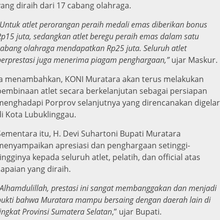
yang diraih dari 17 cabang olahraga.
Untuk atlet perorangan peraih medali emas diberikan bonus
Rp15 juta, sedangkan atlet beregu peraih emas dalam satu
cabang olahraga mendapatkan Rp25 juta. Seluruh atlet
berprestasi juga menerima piagam penghargaan,”
ujar Maskur.
Ia menambahkan, KONI Muratara akan terus melakukan
pembinaan atlet secara berkelanjutan sebagai persiapan
menghadapi Porprov selanjutnya yang direncanakan digelar
di Kota Lubuklinggau.
Sementara itu, H. Devi Suhartoni Bupati Muratara
menyampaikan apresiasi dan penghargaan setinggi-
tingginya kepada seluruh atlet, pelatih, dan official atas
capaian yang diraih.
Alhamdulillah, prestasi ini sangat membanggakan dan menjadi
bukti bahwa Muratara mampu bersaing dengan daerah lain di
tingkat Provinsi Sumatera Selatan
,” ujar Bupati.