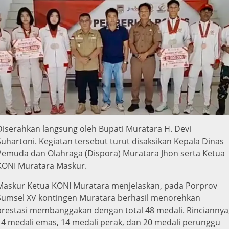
Diserahkan langsung oleh Bupati Muratara H. Devi
Suhartoni. Kegiatan tersebut turut disaksikan Kepala Dinas
Pemuda dan Olahraga (Dispora) Muratara Jhon serta Ketua
KONI Muratara Maskur.
Maskur Ketua KONI Muratara menjelaskan, pada Porprov
Sumsel XV kontingen Muratara berhasil menorehkan
prestasi membanggakan dengan total 48 medali. Rinciannya
14 medali emas, 14 medali perak, dan 20 medali perunggu