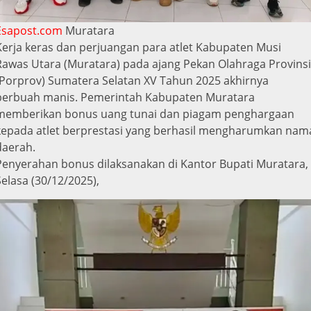
Esapost.com
Muratara
Kerja keras dan perjuangan para atlet Kabupaten Musi
Rawas Utara (Muratara) pada ajang Pekan Olahraga Provinsi
(Porprov) Sumatera Selatan XV Tahun 2025 akhirnya
berbuah manis. Pemerintah Kabupaten Muratara
memberikan bonus uang tunai dan piagam penghargaan
kepada atlet berprestasi yang berhasil mengharumkan nam
daerah.
Penyerahan bonus dilaksanakan di Kantor Bupati Muratara,
Selasa (30/12/2025),