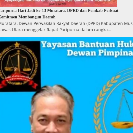
aripurna Hari Jadi ke-13 Muratara, DPRD dan Pemkab Perkuat
Komitmen Membangun Daerah
Muratara, Dewan Perwakilan Rakyat Daerah (DPRD) Kabupaten Mus
Rawas Utara menggelar Rapat Paripurna dalam rangka…