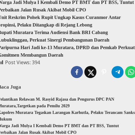
Warga Jadi Mulya I Kembali Demo PT BMT dan PT BSS, Tuntut
Perbaikan Jalan Rusak Akibat Mobil CPO
Unit Reskrim Polsek Rupit Ungkap Kasus Curanmor Antar
propinsi, Pelaku Ditangkap di Rejang Lebong
Bupati Muratara Terima Audiensi Bank BRI Cabang
Lubuklinggau, Perkuat Sinergi Pembangunan Daerah
Paripurna Hari Jadi ke-13 Muratara, DPRD dan Pemkab Perkuat
Komitmen Membangun Daerah
Post Views:
394
Baca Juga
elantikan Relawan M. Rasyid Rajasa dan Pengurus DPC PAN
uratara,Targetkan pada Pemilu 2029
apolres Muratara Tegaskan Larangan Karhutla, Pelaku Terancam Sanks
Hukum
Warga Jadi Mulya I Kembali Demo PT BMT dan PT BSS, Tuntut
erbaikan Jalan Rusak Akibat Mobil CPO