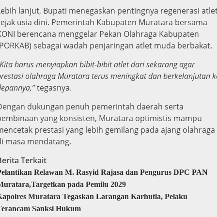
Lebih lanjut, Bupati menegaskan pentingnya regenerasi atle
sejak usia dini. Pemerintah Kabupaten Muratara bersama
KONI berencana menggelar Pekan Olahraga Kabupaten
(PORKAB) sebagai wadah penjaringan atlet muda berbakat.
Kita harus menyiapkan bibit-bibit atlet dari sekarang agar
prestasi olahraga Muratara terus meningkat dan berkelanjutan k
depannya,”
tegasnya.
Dengan dukungan penuh pemerintah daerah serta
pembinaan yang konsisten, Muratara optimistis mampu
mencetak prestasi yang lebih gemilang pada ajang olahraga
di masa mendatang.
Berita Terkait
Pelantikan Relawan M. Rasyid Rajasa dan Pengurus DPC PAN
Muratara,Targetkan pada Pemilu 2029
Kapolres Muratara Tegaskan Larangan Karhutla, Pelaku
Terancam Sanksi Hukum