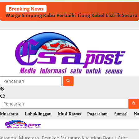
Langsung
Breaking News
ke
Warga Simpang Kabu Perbaiki Tiang Kabel Listrik Secar
konten
Muratara
Lubuklinggau
Musi Rawas
Pagaralam
Sumsel
Na
Beranda
Muratara
Pemkab Muratara Kucurkan Bonus Atlet