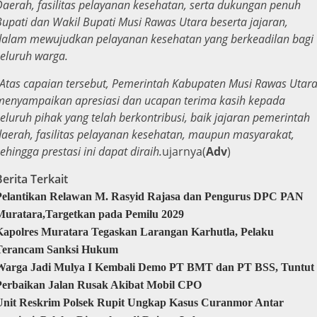
Daerah, fasilitas pelayanan kesehatan, serta dukungan penuh
Bupati dan Wakil Bupati Musi Rawas Utara beserta jajaran,
dalam mewujudkan pelayanan kesehatan yang berkeadilan bagi
seluruh warga.
“Atas capaian tersebut, Pemerintah Kabupaten Musi Rawas Utar
menyampaikan apresiasi dan ucapan terima kasih kepada
seluruh pihak yang telah berkontribusi, baik jajaran pemerintah
daerah, fasilitas pelayanan kesehatan, maupun masyarakat,
ehingga prestasi ini dapat diraih.
ujarnya(
Adv
)
Berita Terkait
Pelantikan Relawan M. Rasyid Rajasa dan Pengurus DPC PAN
Muratara,Targetkan pada Pemilu 2029
Kapolres Muratara Tegaskan Larangan Karhutla, Pelaku
Terancam Sanksi Hukum
Warga Jadi Mulya I Kembali Demo PT BMT dan PT BSS, Tuntut
Perbaikan Jalan Rusak Akibat Mobil CPO
Unit Reskrim Polsek Rupit Ungkap Kasus Curanmor Antar