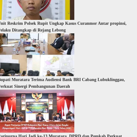
nit Reskrim Polsek Rupit Ungkap Kasus Curanmor Antar propinsi,
elaku Ditangkap di Rejang Lebong
upati Muratara Terima Audiensi Bank BRI Cabang Lubuklinggau,
erkuat Sinergi Pembangunan Daerah
aripurna Hari Jadi ke-13 Muratara, DPRD dan Pemkab Perkuat