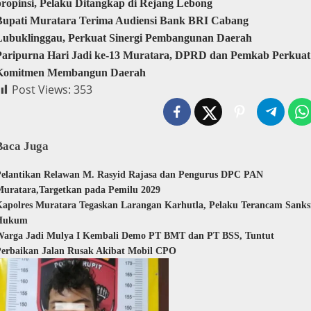
propinsi, Pelaku Ditangkap di Rejang Lebong
Bupati Muratara Terima Audiensi Bank BRI Cabang
Lubuklinggau, Perkuat Sinergi Pembangunan Daerah
Paripurna Hari Jadi ke-13 Muratara, DPRD dan Pemkab Perkuat
Komitmen Membangun Daerah
Post Views:
353
Baca Juga
elantikan Relawan M. Rasyid Rajasa dan Pengurus DPC PAN
uratara,Targetkan pada Pemilu 2029
apolres Muratara Tegaskan Larangan Karhutla, Pelaku Terancam Sanks
Hukum
Warga Jadi Mulya I Kembali Demo PT BMT dan PT BSS, Tuntut
erbaikan Jalan Rusak Akibat Mobil CPO