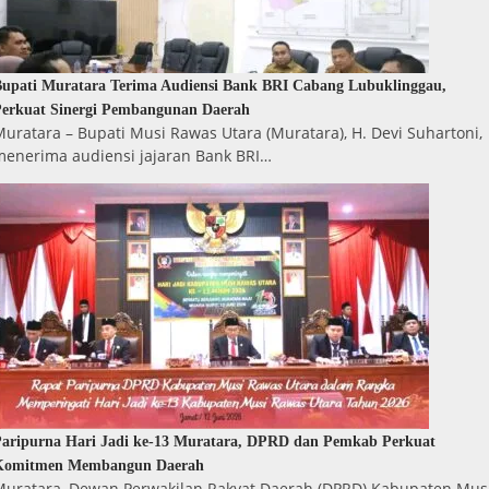
upati Muratara Terima Audiensi Bank BRI Cabang Lubuklinggau,
erkuat Sinergi Pembangunan Daerah
uratara – Bupati Musi Rawas Utara (Muratara), H. Devi Suhartoni,
menerima audiensi jajaran Bank BRI…
aripurna Hari Jadi ke-13 Muratara, DPRD dan Pemkab Perkuat
Komitmen Membangun Daerah
Muratara, Dewan Perwakilan Rakyat Daerah (DPRD) Kabupaten Mus