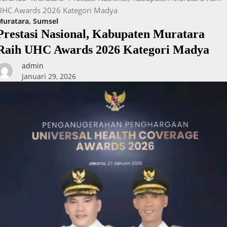
UHC Awards 2026 Kategori Madya
Muratara
,
Sumsel
Prestasi Nasional, Kabupaten Muratara
Raih UHC Awards 2026 Kategori Madya
admin
Januari 29, 2026