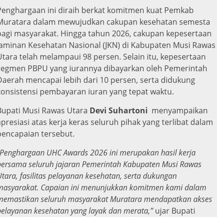
Penghargaan ini diraih berkat komitmen kuat Pemkab
Muratara dalam mewujudkan cakupan kesehatan semesta
bagi masyarakat. Hingga tahun 2026, cakupan kepesertaan
Jaminan Kesehatan Nasional (JKN) di Kabupaten Musi Rawas
Utara telah melampaui 98 persen. Selain itu, kepesertaan
segmen PBPU yang iurannya dibayarkan oleh Pemerintah
Daerah mencapai lebih dari 10 persen, serta didukung
konsistensi pembayaran iuran yang tepat waktu.
Bupati Musi Rawas Utara
Devi Suhartoni
menyampaikan
apresiasi atas kerja keras seluruh pihak yang terlibat dalam
pencapaian tersebut.
Penghargaan UHC Awards 2026 ini merupakan hasil kerja
bersama seluruh jajaran Pemerintah Kabupaten Musi Rawas
Utara, fasilitas pelayanan kesehatan, serta dukungan
masyarakat. Capaian ini menunjukkan komitmen kami dalam
memastikan seluruh masyarakat Muratara mendapatkan akses
pelayanan kesehatan yang layak dan merata,”
ujar Bupati