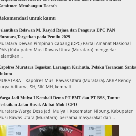
Komitmen Membangun Daerah
Rekomendasi untuk kamu
elantikan Relawan M. Rasyid Rajasa dan Pengurus DPC PAN
uratara,Targetkan pada Pemilu 2029
Muratara-Dewan Pimpinan Cabang (DPC) Partai Amanat Nasional
(PAN) Kabupaten Musi Rawas Utara (Muratara) menggelar
pelantikan…
apolres Muratara Tegaskan Larangan Karhutla, Pelaku Terancam Sanks
Hukum
MURATARA – Kapolres Musi Rawas Utara (Muratara), AKBP Rendy
urya Aditama, SH, SIK, MH, kembali…
Warga Jadi Mulya I Kembali Demo PT BMT dan PT BSS, Tuntut
erbaikan Jalan Rusak Akibat Mobil CPO
Muratara-Warga Desa Jadi Mulya I, Kecamatan Nibung, Kabupaten
Musi Rawas Utara (Muratara), bersama masyarakat dari…