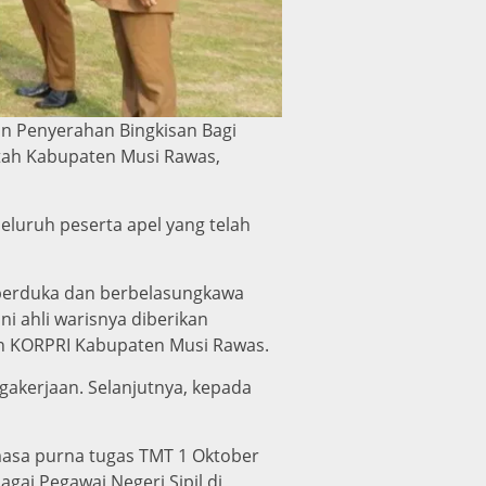
n Penyerahan Bingkisan Bagi
tah Kabupaten Musi Rawas,
luruh peserta apel yang telah
 berduka dan berbelasungkawa
i ahli warisnya diberikan
an KORPRI Kabupaten Musi Rawas.
akerjaan. Selanjutnya, kepada
masa purna tugas TMT 1 Oktober
gai Pegawai Negeri Sipil di