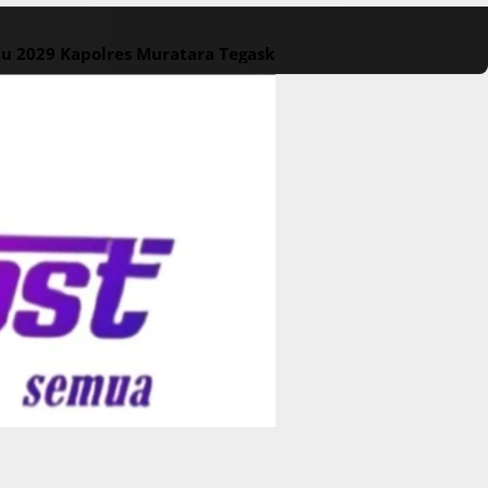
lu 2029
Kapolres Muratara Tegaskan Larangan Karhutla, P