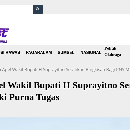
Politik
SI RAWAS
PAGARALAM
SUMSEL
NASIONAL
Olahraga
n Apel Wakil Bupati H Suprayitno Serahkan Bingkisan Bagi PNS 
el Wakil Bupati H Suprayitno S
i Purna Tugas