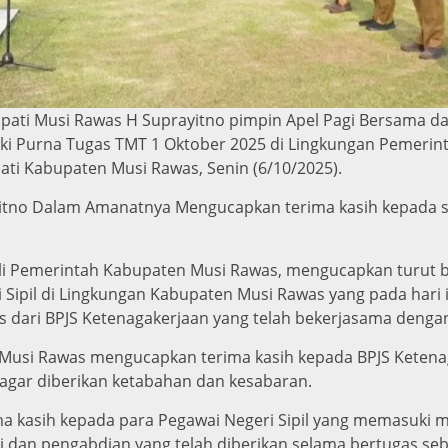
ati Musi Rawas H Suprayitno pimpin Apel Pagi Bersama da
uki Purna Tugas TMT 1 Oktober 2025 di Lingkungan Pemerin
ti Kabupaten Musi Rawas, Senin (6/10/2025).
itno Dalam Amanatnya Mengucapkan terima kasih kepada se
li Pemerintah Kabupaten Musi Rawas, mengucapkan turut
Sipil di Lingkungan Kabupaten Musi Rawas yang pada hari in
s dari BPJS Ketenagakerjaan yang telah bekerjasama deng
Musi Rawas mengucapkan terima kasih kepada BPJS Ketenag
 agar diberikan ketabahan dan kesabaran.
a kasih kepada para Pegawai Negeri Sipil yang memasuki 
si dan pengabdian yang telah diberikan selama bertugas seba