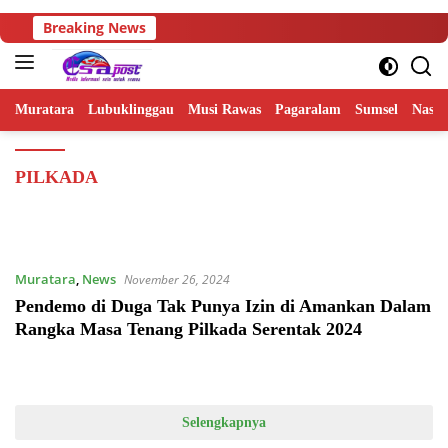
Langsung
Breaking News
ke
konten
Muratara
Lubuklinggau
Musi Rawas
Pagaralam
Sumsel
Nasio
PILKADA
Muratara
,
News
November 26, 2024
Pendemo di Duga Tak Punya Izin di Amankan Dalam
Rangka Masa Tenang Pilkada Serentak 2024
Selengkapnya