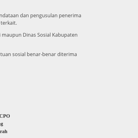
endataan dan pengusulan penerima
terkait.
ai maupun Dinas Sosial Kabupaten
tuan sosial benar-benar diterima
l CPO
ng
erah