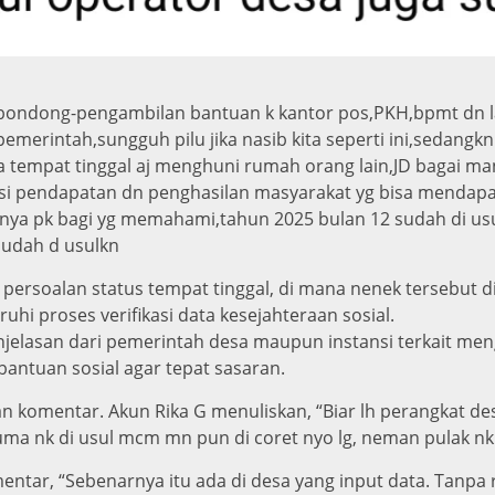
bondong-pengambilan bantuan k kantor pos,PKH,bpmt dn la
erintah,sungguh pilu jika nasib kita seperti ini,sedangkn
rna tempat tinggal aj menghuni rumah orang lain,JD bagai 
ksi pendapatan dn penghasilan masyarakat yg bisa mendap
nya pk bagi yg memahami,tahun 2025 bulan 12 sudah di us
sudah d usulkn
persoalan status tempat tinggal, di mana nenek tersebut 
uhi proses verifikasi data kesejahteraan sosial.
lasan dari pemerintah desa maupun instansi terkait meng
antuan sosial agar tepat sasaran.
 komentar. Akun Rika G menuliskan, “Biar lh perangkat 
uma nk di usul mcm mn pun di coret nyo lg, neman pulak nk
tar, “Sebenarnya itu ada di desa yang input data. Tanpa r