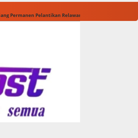
Tiang Permanen
Pelantikan Relawan M. Rasyid Rajasa dan 