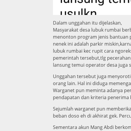
Dalam unggahan itu dijelaskan,
Masyarakat desa lubuk rumbai ber
menonton program jenis bantuan pem
nenek ini adalah parkir miskin,ka
lubuk rumbai kec rupit cara ngore
pemerintah tersebut,tlg pecerahan
lansung temui operator desa juga 
Unggahan tersebut juga menyoroti 
orang lain. Hal ini diduga memengar
Warganet pun meminta adanya penje
pendapatan dan kriteria penerima b
Sejumlah warganet pun memberikan
beban doso eh di akhirat gek. Perc
Sementara akun Mang Abdi berkomen