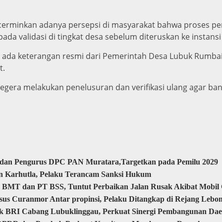
erminkan adanya persepsi di masyarakat bahwa proses p
da validasi di tingkat desa sebelum diteruskan ke instansi 
lum ada keterangan resmi dari Pemerintah Desa Lubuk Rumb
t.
gera melakukan penelusuran dan verifikasi ulang agar ban
a dan Pengurus DPC PAN Muratara,Targetkan pada Pemilu 2029
n Karhutla, Pelaku Terancam Sanksi Hukum
 BMT dan PT BSS, Tuntut Perbaikan Jalan Rusak Akibat Mobi
sus Curanmor Antar propinsi, Pelaku Ditangkap di Rejang Lebo
nk BRI Cabang Lubuklinggau, Perkuat Sinergi Pembangunan Da