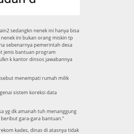
in2 sedangkn nenek ini hanya bisa
 nenek ini bukan orang miskin tp
mana sebenarnya pemerintah desa
at jenis bantuan program
ulkn k kantor dinsos jawabannya
disebut menempati rumah milik
enai sistem koreksi data
desa yg dk amanah tuh menanggung
 beribut gara-gara bantuan.”
ekom kades, dinas di atasnya tidak