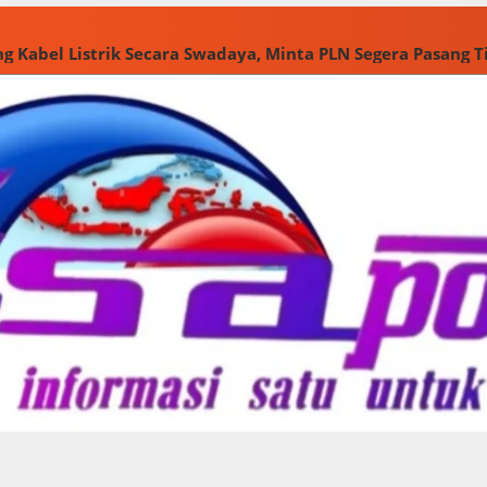
g Kabel Listrik Secara Swadaya, Minta PLN Segera Pasang 