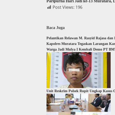
Paripurna Hari Jadi ke-13 Muratar
Post Views:
196
Baca Juga
Pelantikan Relawan M. Rasyid Rajasa dan
Kapolres Muratara Tegaskan Larangan Ka
Warga Jadi Mulya I Kembali Demo PT BMT
Unit Reskrim Polsek Rupit Ungkap Kasus C