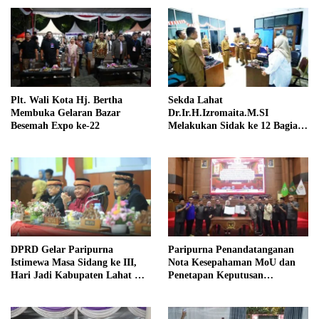
Plt. Wali Kota Hj. Bertha
Sekda Lahat
Membuka Gelaran Bazar
Dr.Ir.H.Izromaita.M.SI
Besemah Expo ke-22
Melakukan Sidak ke 12 Bagian
di lingkungan Sekretariat
Daerah
DPRD Gelar Paripurna
Paripurna Penandatanganan
Istimewa Masa Sidang ke III,
Nota Kesepahaman MoU dan
Hari Jadi Kabupaten Lahat Ke-
Penetapan Keputusan
157
Propemperda DPRD dan
Pemkab Mura