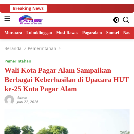
Langsung
Breaking News
ke
konten
Muratara
Lubuklinggau
Musi Rawas
Pagaralam
Sumsel
Nasio
Beranda
Pemerintahan
Pemerintahan
Wali Kota Pagar Alam Sampaikan
Berbagai Keberhasilan di Upacara HUT
ke-25 Kota Pagar Alam
Admin
Juni 22, 2026