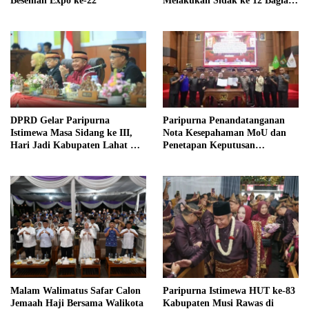
Besemah Expo ke-22
Melakukan Sidak ke 12 Bagian
di lingkungan Sekretariat
Daerah
DPRD Gelar Paripurna
Paripurna Penandatanganan
Istimewa Masa Sidang ke III,
Nota Kesepahaman MoU dan
Hari Jadi Kabupaten Lahat Ke-
Penetapan Keputusan
157
Propemperda DPRD dan
Pemkab Mura
Malam Walimatus Safar Calon
Paripurna Istimewa HUT ke-83
Jemaah Haji Bersama Walikota
Kabupaten Musi Rawas di