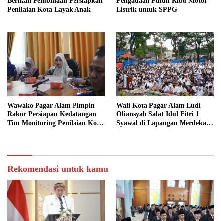
Berikan Pembinaan Persiapkan
Pengadaan Puluh Ribu Motor
Penilaian Kota Layak Anak
Listrik untuk SPPG
Wawako Pagar Alam Pimpin
Wali Kota Pagar Alam Ludi
Rakor Persiapan Kedatangan
Oliansyah Salat Idul Fitri 1
Tim Monitoring Penilaian Kota
Syawal di Lapangan Merdeka
Layak Anak Tahun 2026
Bersama Ribuan Masyarakat
Rekomendasi untuk kamu