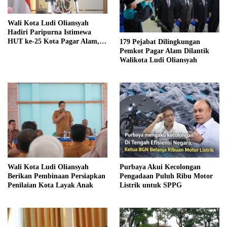
Wali Kota Ludi Oliansyah
Hadiri Paripurna Istimewa
HUT ke-25 Kota Pagar Alam,
179 Pejabat Dilingkungan
Momentum Perak Lebih
Pemkot Pagar Alam Dilantik
Gemilang
Walikota Ludi Oliansyah
Wali Kota Ludi Oliansyah
Purbaya Akui Kecolongan
Berikan Pembinaan Persiapkan
Pengadaan Puluh Ribu Motor
Penilaian Kota Layak Anak
Listrik untuk SPPG