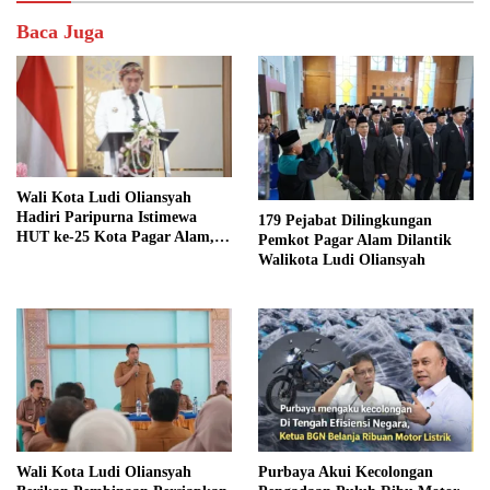
Baca Juga
Wali Kota Ludi Oliansyah
Hadiri Paripurna Istimewa
179 Pejabat Dilingkungan
HUT ke-25 Kota Pagar Alam,
Pemkot Pagar Alam Dilantik
Momentum Perak Lebih
Walikota Ludi Oliansyah
Gemilang
Wali Kota Ludi Oliansyah
Purbaya Akui Kecolongan