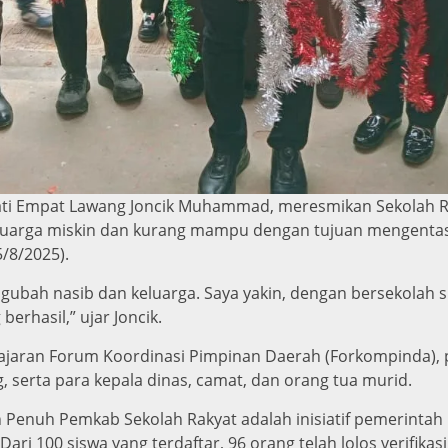
 Empat Lawang Joncik Muhammad, meresmikan Sekolah Rak
keluarga miskin dan kurang mampu dengan tujuan mengent
5/8/2025).
ngubah nasib dan keluarga. Saya yakin, dengan bersekolah s
erhasil,” ujar Joncik.
h jajaran Forum Koordinasi Pimpinan Daerah (Forkompinda),
 serta para kepala dinas, camat, dan orang tua murid.
an Penuh Pemkab Sekolah Rakyat adalah inisiatif pemerinta
 Dari 100 siswa yang terdaftar, 96 orang telah lolos verifik