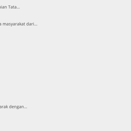
mian Tata…
a masyarakat dari…
marak dengan…