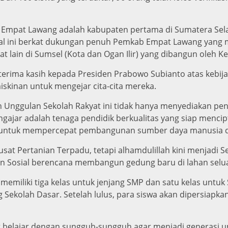
 Empat Lawang adalah kabupaten pertama di Sumatera Sela
al ini berkat dukungan penuh Pemkab Empat Lawang yang 
 lain di Sumsel (Kota dan Ogan Ilir) yang dibangun oleh K
n terima kasih kepada Presiden Prabowo Subianto atas keb
iskinan untuk mengejar cita-cita mereka.
n Unggulan Sekolah Rakyat ini tidak hanya menyediakan pend
gajar adalah tenaga pendidik berkualitas yang siap mencip
tas untuk mempercepat pembangunan sumber daya manusia 
sat Pertanian Terpadu, tetapi alhamdulillah kini menjadi Sek
osial berencana membangun gedung baru di lahan seluas
at memiliki tiga kelas untuk jenjang SMP dan satu kelas unt
Sekolah Dasar. Setelah lulus, para siswa akan dipersiapka
at belajar dengan sungguh-sungguh agar menjadi generasi u