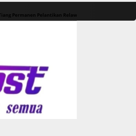
 Tiang Permanen
Pelantikan Relawan M. Rasyid Rajasa dan