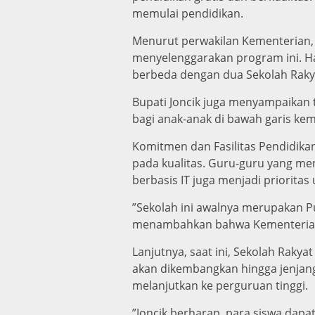
memulai pendidikan.
​Menurut perwakilan Kementerian,
menyelenggarakan program ini. H
berbeda dengan dua Sekolah Rakyat
​Bupati Joncik juga menyampaika
bagi anak-anak di bawah garis kem
​Komitmen dan Fasilitas Pendidika
pada kualitas. Guru-guru yang men
berbasis IT juga menjadi priori
​”Sekolah ini awalnya merupakan Pu
menambahkan bahwa Kementerian S
​Lanjutnya, saat ini, Sekolah Raky
akan dikembangkan hingga jenjang 
melanjutkan ke perguruan tinggi.
​”Joncik berharap, para siswa dap