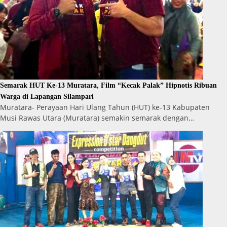
Semarak HUT Ke-13 Muratara, Film “Kecak Palak” Hipnotis Ribuan
Warga di Lapangan Silampari
Muratara- Perayaan Hari Ulang Tahun (HUT) ke-13 Kabupaten
Musi Rawas Utara (Muratara) semakin semarak dengan…