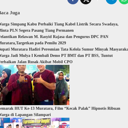
Baca Juga
arga Simpang Kabu Perbaiki Tiang Kabel Listrik Secara Swadaya,
inta PLN Segera Pasang Tiang Permanen
elantikan Relawan M. Rasyid Rajasa dan Pengurus DPC PAN
uratara,Targetkan pada Pemilu 2029
upati Muratara Hadiri Peresmian Tata Kelola Sumur Minyak Masyarak
Warga Jadi Mulya I Kembali Demo PT BMT dan PT BSS, Tuntut
erbaikan Jalan Rusak Akibat Mobil CPO
emarak HUT Ke-13 Muratara, Film “Kecak Palak” Hipnotis Ribuan
arga di Lapangan Silampari