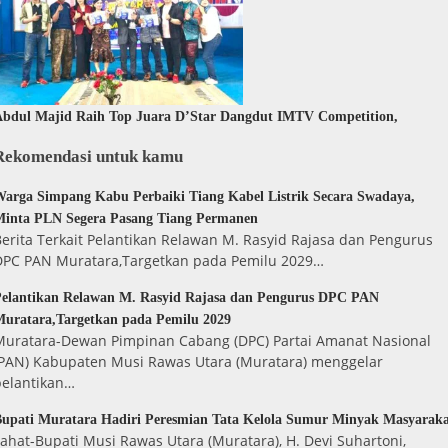
bdul Majid Raih Top Juara D’Star Dangdut IMTV Competition,
Rekomendasi untuk kamu
arga Simpang Kabu Perbaiki Tiang Kabel Listrik Secara Swadaya,
inta PLN Segera Pasang Tiang Permanen
erita Terkait Pelantikan Relawan M. Rasyid Rajasa dan Pengurus
DPC PAN Muratara,Targetkan pada Pemilu 2029…
elantikan Relawan M. Rasyid Rajasa dan Pengurus DPC PAN
uratara,Targetkan pada Pemilu 2029
Muratara-Dewan Pimpinan Cabang (DPC) Partai Amanat Nasional
(PAN) Kabupaten Musi Rawas Utara (Muratara) menggelar
pelantikan…
upati Muratara Hadiri Peresmian Tata Kelola Sumur Minyak Masyarak
ahat-Bupati Musi Rawas Utara (Muratara), H. Devi Suhartoni,