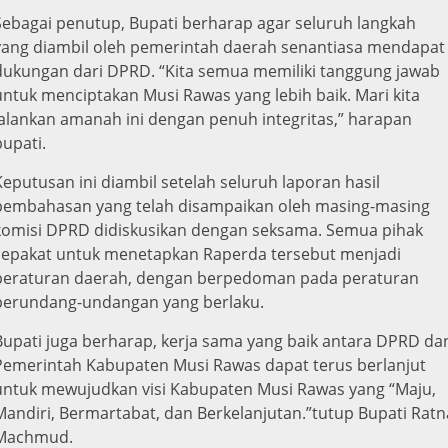
Sebagai penutup, Bupati berharap agar seluruh langkah
yang diambil oleh pemerintah daerah senantiasa mendapat
dukungan dari DPRD. “Kita semua memiliki tanggung jawab
untuk menciptakan Musi Rawas yang lebih baik. Mari kita
jalankan amanah ini dengan penuh integritas,” harapan
bupati.
Keputusan ini diambil setelah seluruh laporan hasil
pembahasan yang telah disampaikan oleh masing-masing
komisi DPRD didiskusikan dengan seksama. Semua pihak
sepakat untuk menetapkan Raperda tersebut menjadi
peraturan daerah, dengan berpedoman pada peraturan
perundang-undangan yang berlaku.
Bupati juga berharap, kerja sama yang baik antara DPRD da
Pemerintah Kabupaten Musi Rawas dapat terus berlanjut
untuk mewujudkan visi Kabupaten Musi Rawas yang “Maju,
Mandiri, Bermartabat, dan Berkelanjutan.”tutup Bupati Ratn
Machmud.