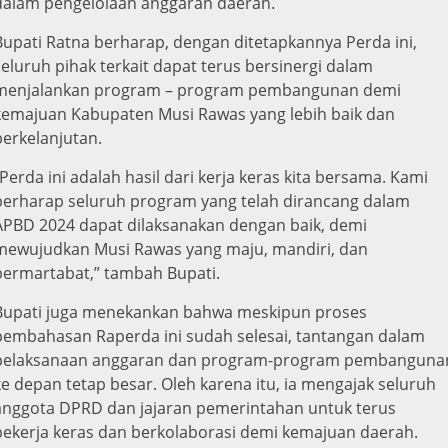
dalam pengelolaan anggaran daerah.
Bupati Ratna berharap, dengan ditetapkannya Perda ini,
seluruh pihak terkait dapat terus bersinergi dalam
menjalankan program – program pembangunan demi
kemajuan Kabupaten Musi Rawas yang lebih baik dan
berkelanjutan.
“Perda ini adalah hasil dari kerja keras kita bersama. Kami
berharap seluruh program yang telah dirancang dalam
APBD 2024 dapat dilaksanakan dengan baik, demi
mewujudkan Musi Rawas yang maju, mandiri, dan
bermartabat,” tambah Bupati.
Bupati juga menekankan bahwa meskipun proses
pembahasan Raperda ini sudah selesai, tantangan dalam
pelaksanaan anggaran dan program-program pembanguna
ke depan tetap besar. Oleh karena itu, ia mengajak seluruh
anggota DPRD dan jajaran pemerintahan untuk terus
bekerja keras dan berkolaborasi demi kemajuan daerah.