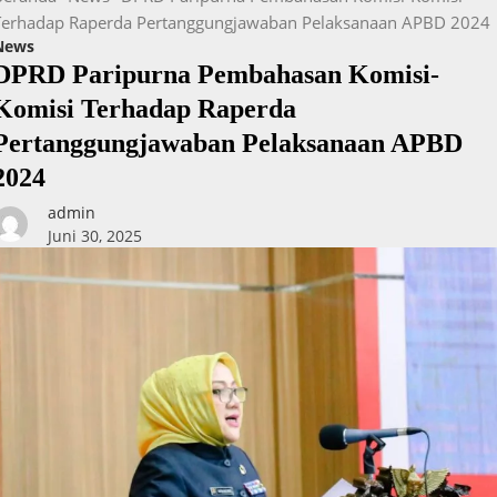
Terhadap Raperda Pertanggungjawaban Pelaksanaan APBD 2024
News
DPRD Paripurna Pembahasan Komisi-
Komisi Terhadap Raperda
Pertanggungjawaban Pelaksanaan APBD
2024
admin
Juni 30, 2025