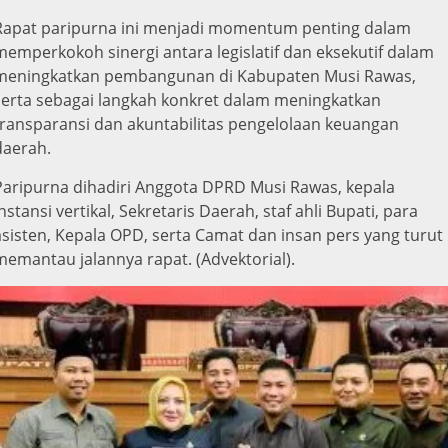
Rapat paripurna ini menjadi momentum penting dalam
memperkokoh sinergi antara legislatif dan eksekutif dalam
meningkatkan pembangunan di Kabupaten Musi Rawas,
serta sebagai langkah konkret dalam meningkatkan
transparansi dan akuntabilitas pengelolaan keuangan
daerah.
Paripurna dihadiri Anggota DPRD Musi Rawas, kepala
instansi vertikal, Sekretaris Daerah, staf ahli Bupati, para
asisten, Kepala OPD, serta Camat dan insan pers yang turut
memantau jalannya rapat. (Advektorial).