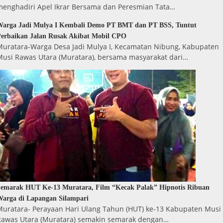
menghadiri Apel Ikrar Bersama dan Peresmian Tata…
Warga Jadi Mulya I Kembali Demo PT BMT dan PT BSS, Tuntut
erbaikan Jalan Rusak Akibat Mobil CPO
Muratara-Warga Desa Jadi Mulya I, Kecamatan Nibung, Kabupaten
Musi Rawas Utara (Muratara), bersama masyarakat dari…
emarak HUT Ke-13 Muratara, Film “Kecak Palak” Hipnotis Ribuan
arga di Lapangan Silampari
Muratara- Perayaan Hari Ulang Tahun (HUT) ke-13 Kabupaten Musi
Rawas Utara (Muratara) semakin semarak dengan…