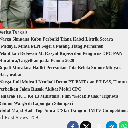
Berita Terkait
Warga Simpang Kabu Perbaiki Tiang Kabel Listrik Secara
Swadaya, Minta PLN Segera Pasang Tiang Permanen
Pelantikan Relawan M. Rasyid Rajasa dan Pengurus DPC PAN
Muratara,Targetkan pada Pemilu 2029
Bupati Muratara Hadiri Peresmian Tata Kelola Sumur Minyak
Masyarakat
Warga Jadi Mulya I Kembali Demo PT BMT dan PT BSS, Tuntut
Perbaikan Jalan Rusak Akibat Mobil CPO
Semarak HUT Ke-13 Muratara, Film “Kecak Palak” Hipnotis
Ribuan Warga di Lapangan Silampari
Abdul Majid Raih Top Juara D’Star Dangdut IMTV Competition,
Post Views:
209