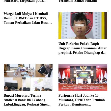
Muratara,Targetkan pada
Terancam Sanksi Hukum
Pemilu 2029
Warga Jadi Mulya I Kembali
Demo PT BMT dan PT BSS,
Tuntut Perbaikan Jalan Rusak
Akibat Mobil CPO
Unit Reskrim Polsek Rupit
Ungkap Kasus Curanmor Antar
propinsi, Pelaku Ditangkap di
Rejang Lebong
Bupati Muratara Terima
Paripurna Hari Jadi ke-13
Audiensi Bank BRI Cabang
Muratara, DPRD dan Pemkab
Lubuklinggau, Perkuat Sinergi
Perkuat Komitmen
Pembangunan Daerah
Membangun Daerah