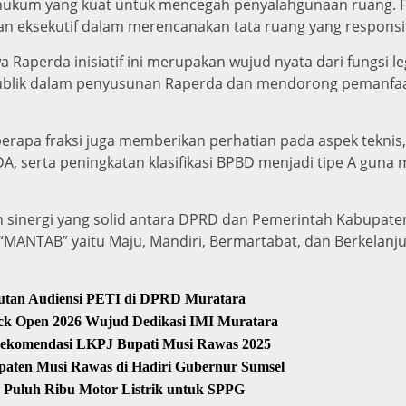
hukum yang kuat untuk mencegah penyalahgunaan ruang. F
f dan eksekutif dalam merencanakan tata ruang yang respon
Raperda inisiatif ini merupakan wujud nyata dari fungsi leg
publik dalam penyusunan Raperda dan mendorong pemanfaa
erapa fraksi juga memberikan perhatian pada aspek teknis
A, serta peningkatan klasifikasi BPBD menjadi tipe A guna 
n sinergi yang solid antara DPRD dan Pemerintah Kabupat
MANTAB” yaitu Maju, Mandiri, Bermartabat, dan Berkelanjut
putan Audiensi PETI di DPRD Muratara
rack Open 2026 Wujud Dedikasi IMI Muratara
ekomendasi LKPJ Bupati Musi Rawas 2025
paten Musi Rawas di Hadiri Gubernur Sumsel
 Puluh Ribu Motor Listrik untuk SPPG