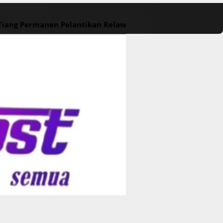
 Tiang Permanen
Pelantikan Relawan M. Rasyid Rajasa dan