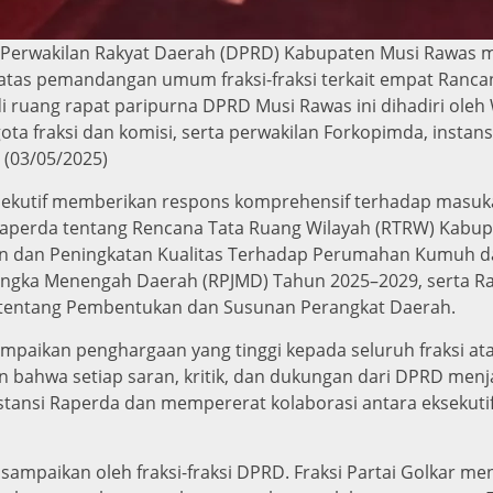
Perwakilan Rakyat Daerah (DPRD) Kabupaten Musi Rawas m
atas pemandangan umum fraksi-fraksi terkait empat Ranca
i ruang rapat paripurna DPRD Musi Rawas ini dihadiri oleh 
a fraksi dan komisi, serta perwakilan Forkopimda, instans
 (03/05/2025)
ekutif memberikan respons komprehensif terhadap masuka
Raperda tentang Rencana Tata Ruang Wilayah (RTRW) Kabu
an dan Peningkatan Kualitas Terhadap Perumahan Kumuh
ngka Menengah Daerah (RPJMD) Tahun 2025–2029, serta R
 tentang Pembentukan dan Susunan Perangkat Daerah.
mpaikan penghargaan yang tinggi kepada seluruh fraksi ata
an bahwa setiap saran, kritik, dan dukungan dari DPRD men
nsi Raperda dan mempererat kolaborasi antara eksekutif 
sampaikan oleh fraksi-fraksi DPRD. Fraksi Partai Golkar m