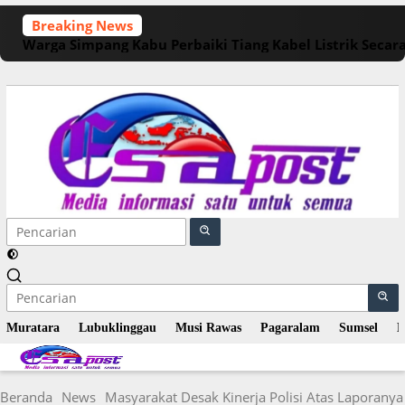
Langsung
Breaking News
ke
Warga Simpang Kabu Perbaiki Tiang Kabel Listrik Seca
konten
Muratara
Lubuklinggau
Musi Rawas
Pagaralam
Sumsel
N
Beranda
News
Masyarakat Desak Kinerja Polisi Atas Laporanya