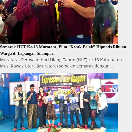
Semarak HUT Ke-13 Muratara, Film “Kecak Palak” Hipnotis Ribuan
Warga di Lapangan Silampari
Muratara- Perayaan Hari Ulang Tahun (HUT) ke-13 Kabupaten
Musi Rawas Utara (Muratara) semakin semarak dengan…