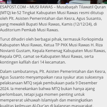
ESAPOST.COM – MUSI RAWAS – Musabaqah Tilawatil Quran
(MTQ) ke-52 Tingkat Kabupaten Musi Rawas resmi ditutup
oleh Plt. Asisten Pemerintahan dan Kesra, Agus Susanto,
yang mewakili Bupati Musi Rawas, Kamis (12/12/24), di
Auditorium Pemkab Musi Rawas.
Turut dihadiri oleh berbagai pihak, termasuk Forkopimda
Kabupaten Musi Rawas, Ketua TP PKK Musi Rawas H. Riza
Novianti Gustam, Kepala Kemenag Kabupaten Musi Rawas,
Kepala OPD, camat se-Kabupaten Musi Rawas, serta
kontingen kafilah dari 14 kecamatan.
Dalam sambutannya, Plt. Asisten Pemerintahan dan Kesra,
Agus Susanto menyampaikan rasa syukur atas suksesnya
pelaksanaan MTQ sejak pembukaan pada 9 Desember
2024. Ia menekankan bahwa MTQ bukan hanya ajang
perlombaan, tetapi juga momen penting untuk
mempererat ukhuwah Islamiyah dan meningkatkan
kualitas keilmuan Al-Qur’an di kalangan masyarakat.