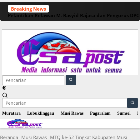
Langsung
Breaking News
ke
Pelantikan Relawan M. Rasyid Rajasa dan Pengurus DP
konten
Muratara
Lubuklinggau
Musi Rawas
Pagaralam
Sumsel
N
Beranda
Musi Rawas
MTQ ke-52 Tingkat Kabupaten Musi