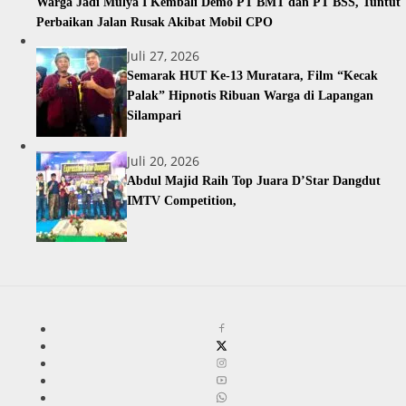
Warga Jadi Mulya I Kembali Demo PT BMT dan PT BSS, Tuntut
Perbaikan Jalan Rusak Akibat Mobil CPO
Juli 27, 2026
Semarak HUT Ke-13 Muratara, Film “Kecak
Palak” Hipnotis Ribuan Warga di Lapangan
Silampari
Juli 20, 2026
Abdul Majid Raih Top Juara D’Star Dangdut
IMTV Competition,