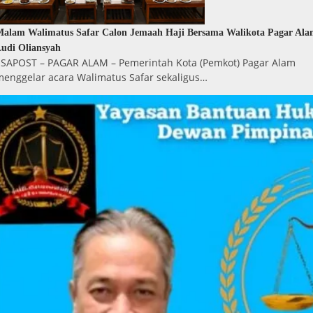
alam Walimatus Safar Calon Jemaah Haji Bersama Walikota Pagar Al
udi Oliansyah
ESAPOST – PAGAR ALAM – Pemerintah Kota (Pemkot) Pagar Alam
menggelar acara Walimatus Safar sekaligus…