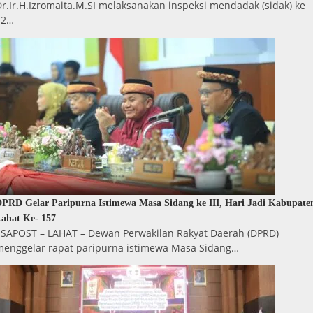
r.Ir.H.Izromaita.M.SI melaksanakan inspeksi mendadak (sidak) ke
12…
PRD Gelar Paripurna Istimewa Masa Sidang ke III, Hari Jadi Kabupate
ahat Ke- 157
ESAPOST – LAHAT – Dewan Perwakilan Rakyat Daerah (DPRD)
menggelar rapat paripurna istimewa Masa Sidang…