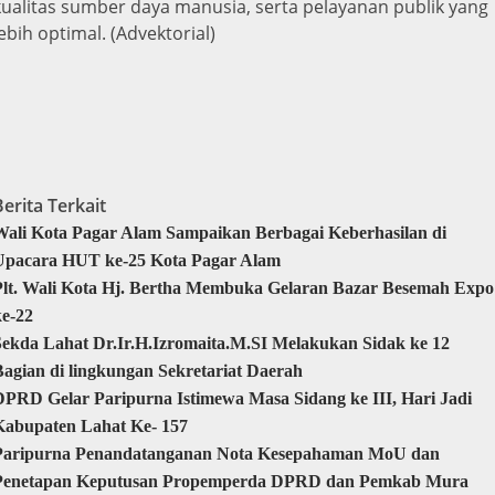
kualitas sumber daya manusia, serta pelayanan publik yang
lebih optimal. (Advektorial)
Berita Terkait
Wali Kota Pagar Alam Sampaikan Berbagai Keberhasilan di
Upacara HUT ke-25 Kota Pagar Alam
Plt. Wali Kota Hj. Bertha Membuka Gelaran Bazar Besemah Expo
ke-22
Sekda Lahat Dr.Ir.H.Izromaita.M.SI Melakukan Sidak ke 12
Bagian di lingkungan Sekretariat Daerah
DPRD Gelar Paripurna Istimewa Masa Sidang ke III, Hari Jadi
Kabupaten Lahat Ke- 157
Paripurna Penandatanganan Nota Kesepahaman MoU dan
Penetapan Keputusan Propemperda DPRD dan Pemkab Mura