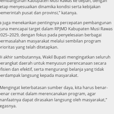
pembangunan Kabupaten Musi Rawas ke depan, dengan
tetap menyesuaikan dinamika kondisi serta kebijakan
pemerintah pusat dan provinsi,” katanya.
Ia juga menekankan pentingnya percepatan pembangunan
guna mencapai target dalam RPJMD Kabupaten Musi Rawas
2025–2029, dengan fokus pada penyelesaian berbagai
permasalahan masyarakat melalui sembilan program
prioritas yang telah ditetapkan.
Di akhir sambutannya, Wakil Bupati mengingatkan seluruh
perangkat daerah untuk menyusun perencanaan secara
efisien dan efektif, serta mengurangi belanja yang tidak
berdampak langsung kepada masyarakat.
‎“Mengingat keterbatasan sumber daya, kita harus benar-
benar cermat dalam merencanakan program, agar
manfaatnya dapat dirasakan langsung oleh masyarakat,”
tegasnya.