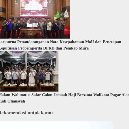
Paripurna Penandatanganan Nota Kesepahaman MoU dan Penetapan
Keputusan Propemperda DPRD dan Pemkab Mura
alam Walimatus Safar Calon Jemaah Haji Bersama Walikota Pagar Al
udi Oliansyah
Rekomendasi untuk kamu