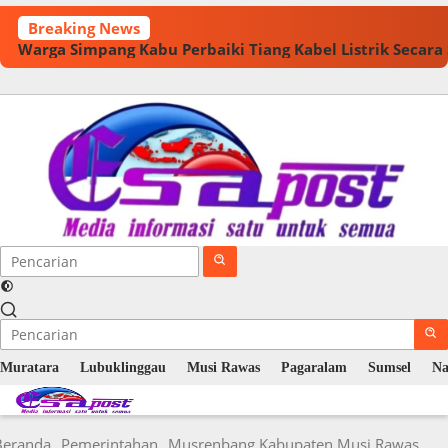
Langsung
Breaking News
ke
Warga Simpang Kabu Perbaiki Tiang Kabel Listrik Secar
konten
Muratara
Lubuklinggau
Musi Rawas
Pagaralam
Sumsel
Na
Beranda
Pemerintahan
Musrenbang Kabupaten Musi Rawas