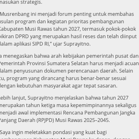
masukan strategis.
“Musrenbang ini menjadi forum penting untuk membahas
usulan program dan kegiatan prioritas pembangunan
Kabupaten Musi Rawas tahun 2027, termasuk pokok-pokok
pikiran DPRD yang merupakan hasil reses dan telah diinput
dalam aplikasi SIPD RI,” ujar Suprayitno.
Ia menegaskan bahwa arah kebijakan pemerintah pusat dan
Pemerintah Provinsi Sumatera Selatan harus menjadi acuan
dalam penyusunan dokumen perencanaan daerah. Selain
itu, program yang dirancang harus benar-benar sesuai
dengan kebutuhan masyarakat agar tepat sasaran.
Lebih lanjut, Suprayitno menjelaskan bahwa tahun 2027
merupakan tahun ketiga masa kepemimpinannya sekaligus
menjadi awal implementasi Rencana Pembangunan Jangka
Panjang Daerah (RPJPD) Musi Rawas 2025–2045.
“Saya ingin meletakkan pondasi yang kuat bagi