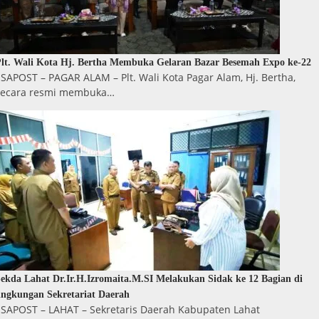
lt. Wali Kota Hj. Bertha Membuka Gelaran Bazar Besemah Expo ke-22
SAPOST – PAGAR ALAM – Plt. Wali Kota Pagar Alam, Hj. Bertha,
secara resmi membuka…
ekda Lahat Dr.Ir.H.Izromaita.M.SI Melakukan Sidak ke 12 Bagian di
ingkungan Sekretariat Daerah
ESAPOST – LAHAT – Sekretaris Daerah Kabupaten Lahat