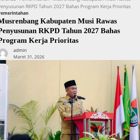
Penyusunan RKPD Tahun 2027 Bahas Program Kerja Prioritas
Pemerintahan
Musrenbang Kabupaten Musi Rawas
Penyusunan RKPD Tahun 2027 Bahas
Program Kerja Prioritas
admin
Maret 31, 2026