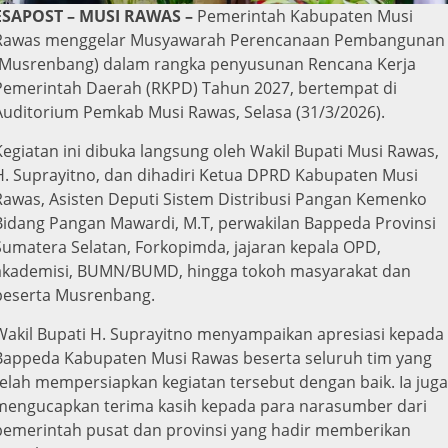
ESAPOST – MUSI RAWAS –
Pemerintah Kabupaten Musi
Rawas menggelar Musyawarah Perencanaan Pembangunan
(Musrenbang) dalam rangka penyusunan Rencana Kerja
Pemerintah Daerah (RKPD) Tahun 2027, bertempat di
Auditorium Pemkab Musi Rawas, Selasa (31/3/2026).
Kegiatan ini dibuka langsung oleh Wakil Bupati Musi Rawas,
H. Suprayitno, dan dihadiri Ketua DPRD Kabupaten Musi
Rawas, Asisten Deputi Sistem Distribusi Pangan Kemenko
Bidang Pangan Mawardi, M.T, perwakilan Bappeda Provinsi
Sumatera Selatan, Forkopimda, jajaran kepala OPD,
akademisi, BUMN/BUMD, hingga tokoh masyarakat dan
peserta Musrenbang.
Wakil Bupati H. Suprayitno menyampaikan apresiasi kepada
Bappeda Kabupaten Musi Rawas beserta seluruh tim yang
telah mempersiapkan kegiatan tersebut dengan baik. Ia juga
mengucapkan terima kasih kepada para narasumber dari
pemerintah pusat dan provinsi yang hadir memberikan