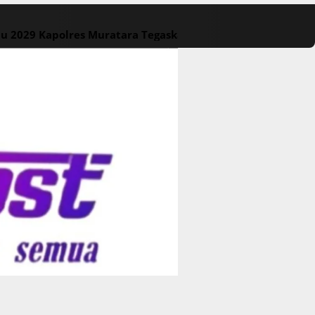
lu 2029
Kapolres Muratara Tegaskan Larangan Karhutla, P