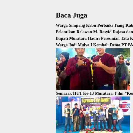
Baca Juga
Warga Simpang Kabu Perbaiki Tiang Kabe
Pelantikan Relawan M. Rasyid Rajasa da
Bupati Muratara Hadiri Peresmian Tata 
Warga Jadi Mulya I Kembali Demo PT BM
Semarak HUT Ke-13 Muratara, Film “Kec