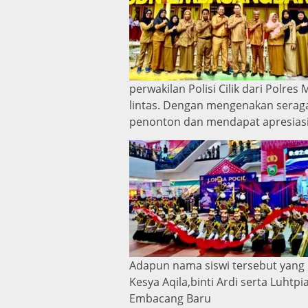
perwakilan Polisi Cilik dari Polre
lintas. Dengan mengenakan seraga
penonton dan mendapat apresiasi 
Adapun nama siswi tersebut yan
Kesya Aqila,binti Ardi serta Luhtp
Embacang Baru