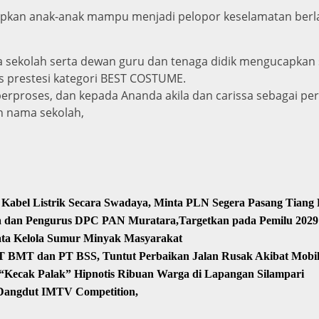
arapkan anak-anak mampu menjadi pelopor keselamatan berlal
 sekolah serta dewan guru dan tenaga didik mengucapkan 
s prestesi kategori BEST COSTUME.
erproses, dan kepada Ananda akila dan carissa sebagai p
 nama sekolah,
Kabel Listrik Secara Swadaya, Minta PLN Segera Pasang Tiang
sa dan Pengurus DPC PAN Muratara,Targetkan pada Pemilu 2029
ata Kelola Sumur Minyak Masyarakat
T BMT dan PT BSS, Tuntut Perbaikan Jalan Rusak Akibat Mob
Kecak Palak” Hipnotis Ribuan Warga di Lapangan Silampari
 Dangdut IMTV Competition,