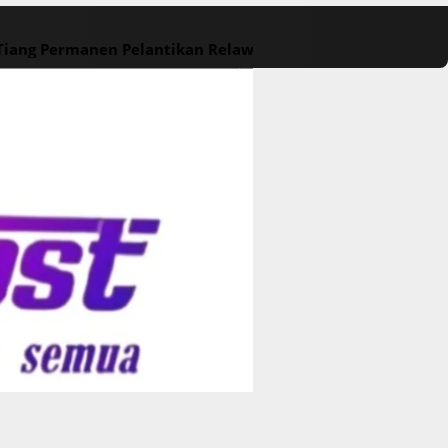
 Tiang Permanen
Pelantikan Relawan M. Rasyid Rajasa dan