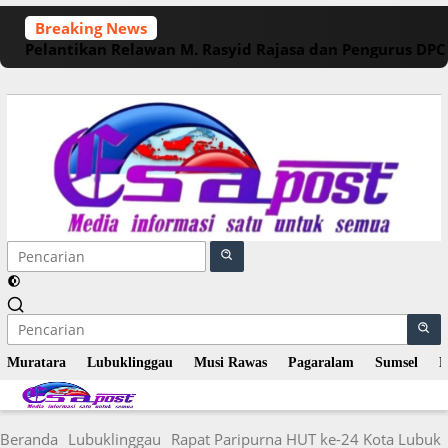
Langsung
Breaking News
ke
Pelantikan Relawan M. Rasyid Rajasa dan Pengurus DP
konten
Muratara
Lubuklinggau
Musi Rawas
Pagaralam
Sumsel
N
Beranda
Lubuklinggau
Rapat Paripurna HUT ke-24 Kota Lubuk