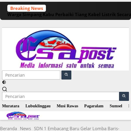
Langsung
Breaking News
ke
Warga Simpang Kabu Perbaiki Tiang Kabel Listrik Seca
konten
Muratara
Lubuklinggau
Musi Rawas
Pagaralam
Sumsel
N
Beranda
News
SDN 1 Embacang Baru Gelar Lomba Baris-