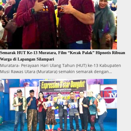
Semarak HUT Ke-13 Muratara, Film “Kecak Palak” Hipnotis Ribuan
Warga di Lapangan Silampari
Muratara- Perayaan Hari Ulang Tahun (HUT) ke-13 Kabupaten
Musi Rawas Utara (Muratara) semakin semarak dengan…