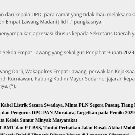
n dari kepala OPD, para camat yang tidak mau melaksanakan
mpat Lawang Madani Jilid II,” pungkasnya.
a menyampaikan apresiasi khusus kepada Sekretaris Daerah y
.
a Sekda Empat Lawang yang sekaligus Penjabat Bupati
2023
wang Darli, Wakapolres Empat Lawang, perwakilan Kejaksa
di Kurniawan, Pabung Kodim Mayor Sudarno, jajaran kepal
ya. (*).
Kabel Listrik Secara Swadaya, Minta PLN Segera Pasang Tiang
sa dan Pengurus DPC PAN Muratara,Targetkan pada Pemilu 2029
ata Kelola Sumur Minyak Masyarakat
T BMT dan PT BSS, Tuntut Perbaikan Jalan Rusak Akibat Mob