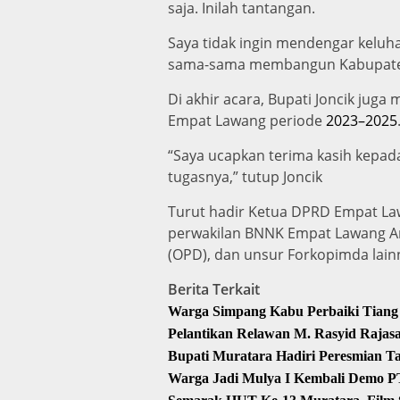
saja. Inilah tantangan.
Saya tidak ingin mendengar keluha
sama-sama membangun Kabupaten E
Di akhir acara, Bupati Joncik jug
Empat Lawang periode
2023–2025
“Saya ucapkan terima kasih kepad
tugasnya,” tutup Joncik
Turut hadir Ketua DPRD Empat La
perwakilan BNNK Empat Lawang An
(OPD), dan unsur Forkopimda lainn
Berita Terkait
Warga Simpang Kabu Perbaiki Tiang 
Pelantikan Relawan M. Rasyid Raja
Bupati Muratara Hadiri Peresmian T
Warga Jadi Mulya I Kembali Demo P