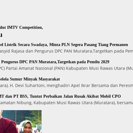
gdut IMTV Competition,
u
l Listrik Secara Swadaya, Minta PLN Segera Pasang Tiang Permanen
 Rasyid Rajasa dan Pengurus DPC PAN Muratara,Targetkan pada Pe
n Pengurus DPC PAN Muratara,Targetkan pada Pemilu 2029
) Partai Amanat Nasional (PAN) Kabupaten Musi Rawas Utara (Mu
Kelola Sumur Minyak Masyarakat
ara), H. Devi Suhartoni, menghadiri Apel Ikrar Bersama dan Peres
T dan PT BSS, Tuntut Perbaikan Jalan Rusak Akibat Mobil CPO
ecamatan Nibung, Kabupaten Musi Rawas Utara (Muratara), bersam