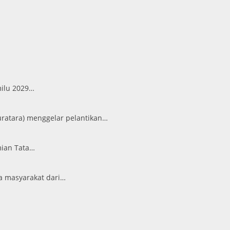
milu 2029…
ratara) menggelar pelantikan…
mian Tata…
a masyarakat dari…