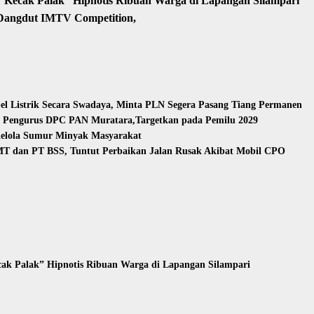
Kecak Palak” Hipnotis Ribuan Warga di Lapangan Silampari
 Dangdut IMTV Competition,
l Listrik Secara Swadaya, Minta PLN Segera Pasang Tiang Permanen
n Pengurus DPC PAN Muratara,Targetkan pada Pemilu 2029
Kelola Sumur Minyak Masyarakat
T dan PT BSS, Tuntut Perbaikan Jalan Rusak Akibat Mobil CPO
ak Palak” Hipnotis Ribuan Warga di Lapangan Silampari