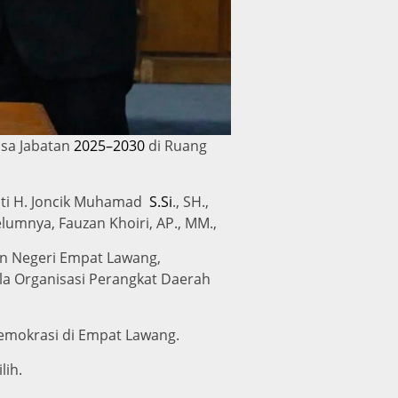
sa Jabatan
2025–2030
di Ruang
ati H. Joncik Muhamad
S.Si
., SH.,
lumnya, Fauzan Khoiri, AP., MM.,
an Negeri Empat Lawang,
a Organisasi Perangkat Daerah
emokrasi di Empat Lawang.
lih.