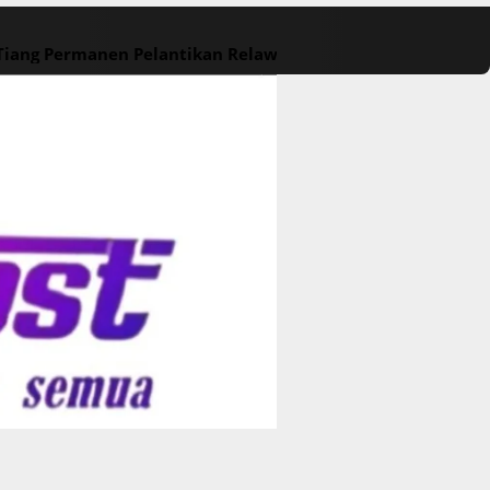
 Tiang Permanen
Pelantikan Relawan M. Rasyid Rajasa dan