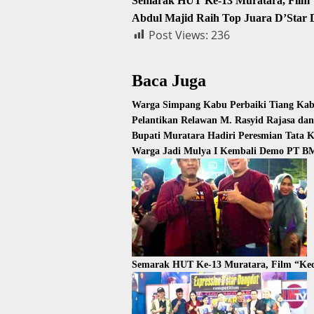
Semarak HUT Ke-13 Muratara, Film “
Abdul Majid Raih Top Juara D’Star
Post Views:
236
Baca Juga
Warga Simpang Kabu Perbaiki Tiang Kabe
Pelantikan Relawan M. Rasyid Rajasa da
Bupati Muratara Hadiri Peresmian Tata 
Warga Jadi Mulya I Kembali Demo PT BM
Semarak HUT Ke-13 Muratara, Film “Kec