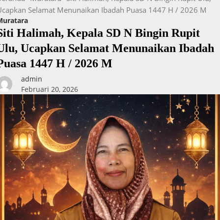
Ucapkan Selamat Menunaikan Ibadah Puasa 1447 H / 2026 M
Muratara
Siti Halimah, Kepala SD N Bingin Rupit
Ulu, Ucapkan Selamat Menunaikan Ibadah
Puasa 1447 H / 2026 M
admin
Februari 20, 2026