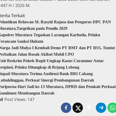
1447 H / 2026 M.
Berita Terkait
Pelantikan Relawan M. Rasyid Rajasa dan Pengurus DPC PAN
Muratara,Targetkan pada Pemilu 2029
Kapolres Muratara Tegaskan Larangan Karhutla, Pelaku
Terancam Sanksi Hukum
Warga Jadi Mulya I Kembali Demo PT BMT dan PT BSS, Tuntut
Perbaikan Jalan Rusak Akibat Mobil CPO
Unit Reskrim Polsek Rupit Ungkap Kasus Curanmor Antar
propinsi, Pelaku Ditangkap di Rejang Lebong
Bupati Muratara Terima Audiensi Bank BRI Cabang
Lubuklinggau, Perkuat Sinergi Pembangunan Daerah
Paripurna Hari Jadi ke-13 Muratara, DPRD dan Pemkab Perkuat
Komitmen Membangun Daerah
Post Views:
147