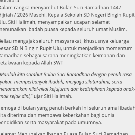
Muratara
Dalam rangka menyambut Bulan Suci Ramadhan 1447
Hijriah / 2026 Masehi, Kepala Sekolah SD Negeri Bingin Rupit
Ulu, Siti Halimah, menyampaikan ucapan selamat
menunaikan ibadah puasa kepada seluruh umat Muslim.
Beliau mengajak seluruh masyarakat, khususnya keluarga
besar SD N Bingin Rupit Ulu, untuk menjadikan momentum
Ramadhan sebagai sarana meningkatkan keimanan dan
ketakwaan kepada Allah SWT
Marilah kita sambut Bulan Suci Ramadhan dengan penuh rasa
syukur, memperbanyak ibadah, menjaga silaturahmi, serta
menanamkan nilai-nilai kejujuran dan kedisiplinan kepada anak
nak sejak dini,
” ujar Siti Halimah.
Semoga di bulan yang penuh berkah ini seluruh amal ibada
kita diterima dan membawa keberkahan bagi dunia
pendidikan serta masyarakat pada umumnya.
Selamat Menunaikan Ibadah Puasa Bulan Suci Ramadhan