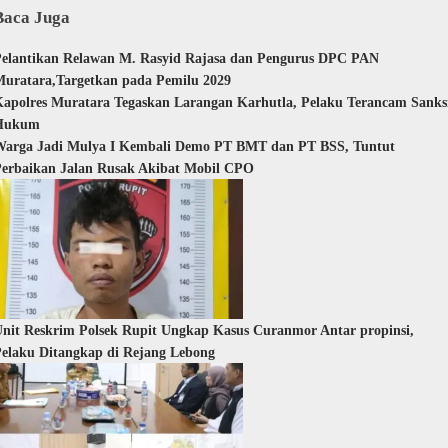
Baca Juga
elantikan Relawan M. Rasyid Rajasa dan Pengurus DPC PAN
uratara,Targetkan pada Pemilu 2029
apolres Muratara Tegaskan Larangan Karhutla, Pelaku Terancam Sanks
Hukum
Warga Jadi Mulya I Kembali Demo PT BMT dan PT BSS, Tuntut
erbaikan Jalan Rusak Akibat Mobil CPO
nit Reskrim Polsek Rupit Ungkap Kasus Curanmor Antar propinsi,
elaku Ditangkap di Rejang Lebong