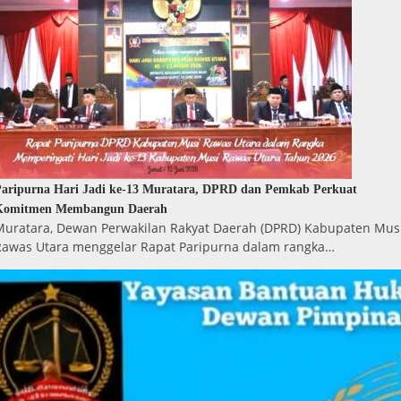
aripurna Hari Jadi ke-13 Muratara, DPRD dan Pemkab Perkuat
Komitmen Membangun Daerah
Muratara, Dewan Perwakilan Rakyat Daerah (DPRD) Kabupaten Mus
Rawas Utara menggelar Rapat Paripurna dalam rangka…