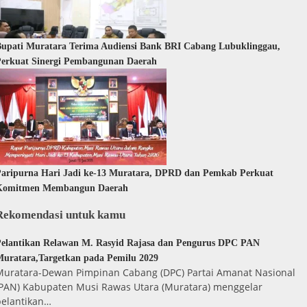
upati Muratara Terima Audiensi Bank BRI Cabang Lubuklinggau,
erkuat Sinergi Pembangunan Daerah
aripurna Hari Jadi ke-13 Muratara, DPRD dan Pemkab Perkuat
Komitmen Membangun Daerah
Rekomendasi untuk kamu
elantikan Relawan M. Rasyid Rajasa dan Pengurus DPC PAN
uratara,Targetkan pada Pemilu 2029
Muratara-Dewan Pimpinan Cabang (DPC) Partai Amanat Nasional
(PAN) Kabupaten Musi Rawas Utara (Muratara) menggelar
pelantikan…