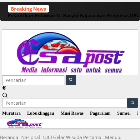
Langsung
Breaking News
ke
Pelantikan Relawan M. Rasyid Rajasa dan Pengurus DP
konten
Muratara
Lubuklinggau
Musi Rawas
Pagaralam
Sumsel
N
Beranda
Nasional
UICI Gelar Wisuda Pertama : Menuju