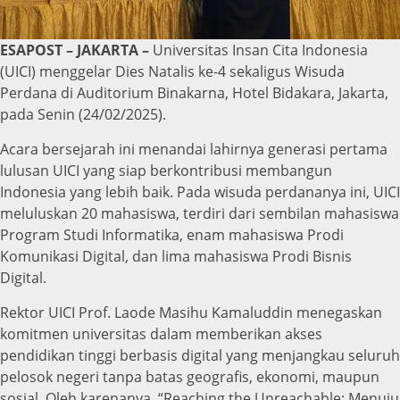
ESAPOST – JAKARTA –
Universitas Insan Cita Indonesia
(UICI) menggelar Dies Natalis ke-4 sekaligus Wisuda
Perdana di Auditorium Binakarna, Hotel Bidakara, Jakarta,
pada Senin (24/02/2025).
Acara bersejarah ini menandai lahirnya generasi pertama
lulusan UICI yang siap berkontribusi membangun
Indonesia yang lebih baik. Pada wisuda perdananya ini, UICI
meluluskan 20 mahasiswa, terdiri dari sembilan mahasiswa
Program Studi Informatika, enam mahasiswa Prodi
Komunikasi Digital, dan lima mahasiswa Prodi Bisnis
Digital.
Rektor UICI Prof. Laode Masihu Kamaluddin menegaskan
komitmen universitas dalam memberikan akses
pendidikan tinggi berbasis digital yang menjangkau seluruh
pelosok negeri tanpa batas geografis, ekonomi, maupun
sosial. Oleh karenanya, “Reaching the Unreachable: Menuju