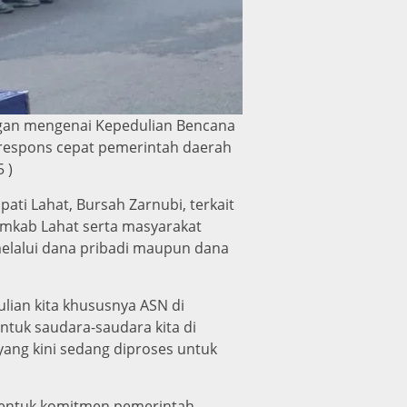
ngan mengenai Kepedulian Bencana
k respons cepat pemerintah daerah
 )
ti Lahat, Bursah Zarnubi, terkait
Pemkab Lahat serta masyarakat
melalui dana pribadi maupun dana
lian kita khususnya ASN di
tuk saudara-saudara kita di
yang kini sedang diproses untuk
bentuk komitmen pemerintah