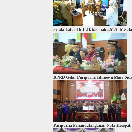
Sekda Lahat Dr.Ir.H.Izromaita.M.SI Melaku
DPRD Gelar Paripurna Istimewa Masa Sidan
Paripurna Penandatanganan Nota Kesep