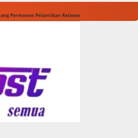
Tiang Permanen
Pelantikan Relawan M. Rasyid Rajasa dan 