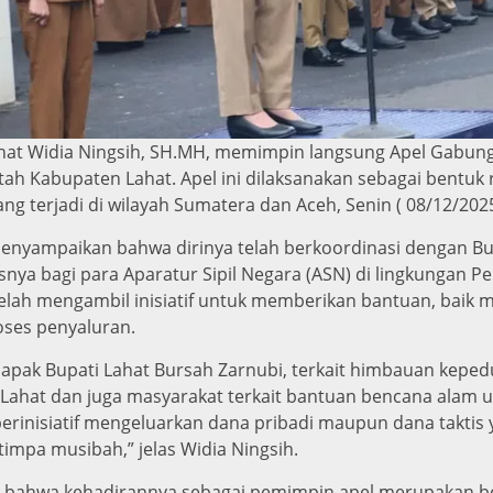
ahat Widia Ningsih, SH.MH, memimpin langsung Apel Gabu
ntah Kabupaten Lahat. Apel ini dilaksanakan sebagai bentu
 terjadi di wilayah Sumatera dan Aceh, Senin ( 08/12/2025
nyampaikan bahwa dirinya telah berkoordinasi dengan Bupa
snya bagi para Aparatur Sipil Negara (ASN) di lingkungan 
lah mengambil inisiatif untuk memberikan bantuan, baik 
roses penyaluran.
apak Bupati Lahat Bursah Zarnubi, terkait himbauan kepedu
ahat dan juga masyarakat terkait bantuan bencana alam un
erinisiatif mengeluarkan dana pribadi maupun dana taktis 
impa musibah,” jelas Widia Ningsih.
an bahwa kehadirannya sebagai pemimpin apel merupakan 