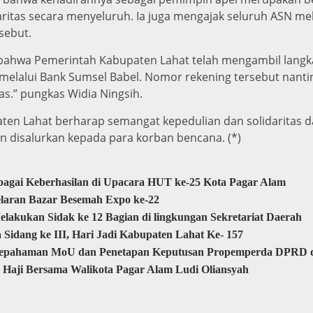
itas secara menyeluruh. Ia juga mengajak seluruh ASN me
sebut.
n bahwa Pemerintah Kabupaten Lahat telah mengambil lan
melalui Bank Sumsel Babel. Nomor rekening tersebut nanti
uas.” pungkas Widia Ningsih.
paten Lahat berharap semangat kepedulian dan solidaritas 
 disalurkan kepada para korban bencana. (*)
agai Keberhasilan di Upacara HUT ke-25 Kota Pagar Alam
elaran Bazar Besemah Expo ke-22
elakukan Sidak ke 12 Bagian di lingkungan Sekretariat Daerah
idang ke III, Hari Jadi Kabupaten Lahat Ke- 157
esepahaman MoU dan Penetapan Keputusan Propemperda DPRD
 Haji Bersama Walikota Pagar Alam Ludi Oliansyah