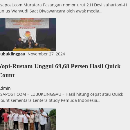
Esapost.com Muratara Pasangan nomor urut 2.H Devi suhartoni-H
Junius Wahyudi Saat Diwawancara oleh awak media…
Lubuklinggau
November 27, 2024
Yopi-Rustam Unggul 69,68 Persen Hasil Quick
Count
Admin
ESAPOST.COM – LUBUKLINGGAU – Hasil hitung cepat atau Quick
Count sementara Lentera Study Pemuda Indonesia…