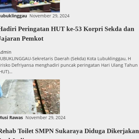
Lubuklinggau
November 29, 2024
Hadiri Peringatan HUT ke-53 Korpri Sekda dan
Jajaran Pemkot
Admin
LUBUKLINGGAU-Sekretaris Daerah (Sekda) Kota Lubuklinggau, H
Trisko Defriyansa menghadiri puncak peringatan Hari Ulang Tahun
(HUT)…
Musi Rawas
November 29, 2024
Rehab Toilet SMPN Sukaraya Diduga Dikerjakan