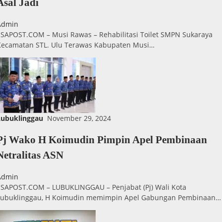
Asal Jadi
Admin
ESAPOST.COM – Musi Rawas – Rehabilitasi Toilet SMPN Sukaraya
Kecamatan STL. Ulu Terawas Kabupaten Musi…
Lubuklinggau
November 29, 2024
Pj Wako H Koimudin Pimpin Apel Pembinaan
Netralitas ASN
Admin
ESAPOST.COM – LUBUKLINGGAU – Penjabat (Pj) Wali Kota
Lubuklinggau, H Koimudin memimpin Apel Gabungan Pembinaan…