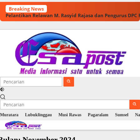
Langsung
Breaking News
ke
Pelantikan Relawan M. Rasyid Rajasa dan Pengurus DPC
konten
Muratara
Lubuklinggau
Musi Rawas
Pagaralam
Sumsel
Na
Bulan:
November 2024