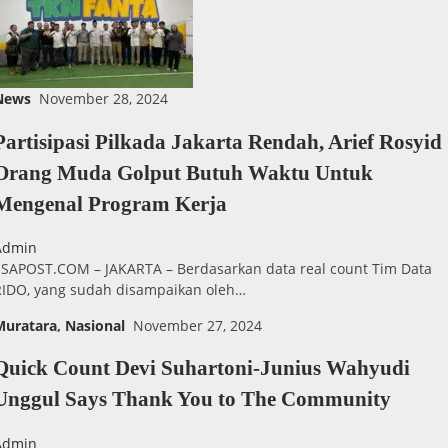
News
November 28, 2024
Partisipasi Pilkada Jakarta Rendah, Arief Rosyid 
Orang Muda Golput Butuh Waktu Untuk
Mengenal Program Kerja
Admin
ESAPOST.COM – JAKARTA – Berdasarkan data real count Tim Data
RIDO, yang sudah disampaikan oleh…
Muratara
,
Nasional
November 27, 2024
Quick Count Devi Suhartoni-Junius Wahyudi
Unggul Says Thank You to The Community
Admin