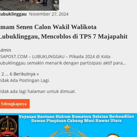
Lubuklinggau
November 27, 2024
Imam Senen Calon Wakil Walikota
Lubuklinggau, Mencoblos di TPS 7 Majapahit
Admin
ESAPOST.COM – LUBUKLINGGAU – Pilkada 2024 di Kota
Lubuklinggau semakin menarik dengan partisipasi aktif para…
1
2
…
6
Berikutnya »
Paginasi
idak Ada Postingan Lagi.
pos
Tidak ada lagi halaman untuk dimuat.
Selengkapnya