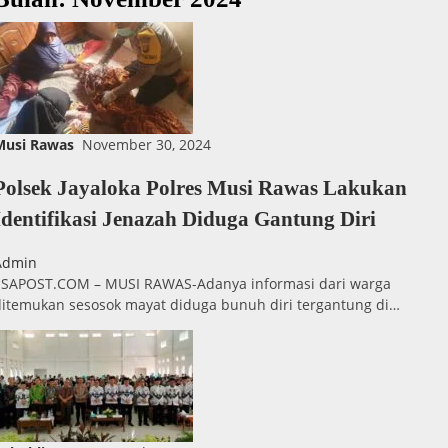
Musi Rawas
November 30, 2024
Polsek Jayaloka Polres Musi Rawas Lakukan
Identifikasi Jenazah Diduga Gantung Diri
Admin
ESAPOST.COM – MUSI RAWAS-Adanya informasi dari warga
ditemukan sesosok mayat diduga bunuh diri tergantung di…