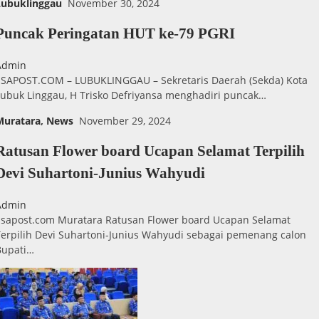
Lubuklinggau
November 30, 2024
Puncak Peringatan HUT ke-79 PGRI
Admin
ESAPOST.COM – LUBUKLINGGAU – Sekretaris Daerah (Sekda) Kota
Lubuk Linggau, H Trisko Defriyansa menghadiri puncak…
Muratara
,
News
November 29, 2024
Ratusan Flower board Ucapan Selamat Terpilih
Devi Suhartoni-Junius Wahyudi
Admin
Esapost.com Muratara Ratusan Flower board Ucapan Selamat
Terpilih Devi Suhartoni-Junius Wahyudi sebagai pemenang calon
Bupati…