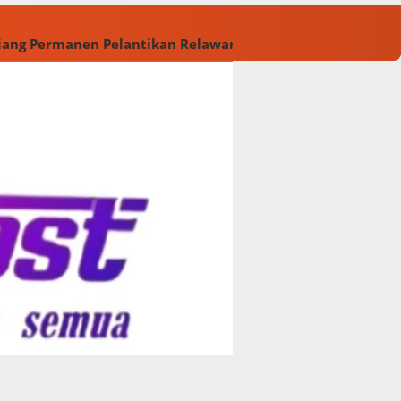
Tiang Permanen
Pelantikan Relawan M. Rasyid Rajasa dan 