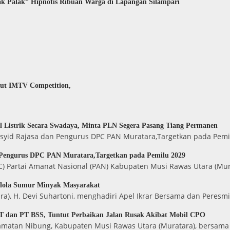
k Palak” Hipnotis Ribuan Warga di Lapangan Silampari
dut IMTV Competition,
 Listrik Secara Swadaya, Minta PLN Segera Pasang Tiang Permanen
Rasyid Rajasa dan Pengurus DPC PAN Muratara,Targetkan pada Pem
 Pengurus DPC PAN Muratara,Targetkan pada Pemilu 2029
 Partai Amanat Nasional (PAN) Kabupaten Musi Rawas Utara (Mur
elola Sumur Minyak Masyarakat
ra), H. Devi Suhartoni, menghadiri Apel Ikrar Bersama dan Peresm
 dan PT BSS, Tuntut Perbaikan Jalan Rusak Akibat Mobil CPO
camatan Nibung, Kabupaten Musi Rawas Utara (Muratara), bersama