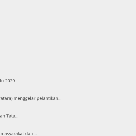
ilu 2029…
atara) menggelar pelantikan…
ian Tata…
 masyarakat dari…