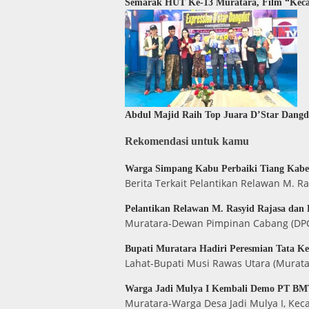
Semarak HUT Ke-13 Muratara, Film “Keca
Abdul Majid Raih Top Juara D’Star Dang
Rekomendasi untuk kamu
Warga Simpang Kabu Perbaiki Tiang Kabel
Berita Terkait Pelantikan Relawan M. 
Pelantikan Relawan M. Rasyid Rajasa dan
Muratara-Dewan Pimpinan Cabang (DPC)
Bupati Muratara Hadiri Peresmian Tata K
Lahat-Bupati Musi Rawas Utara (Murata
Warga Jadi Mulya I Kembali Demo PT BMT
Muratara-Warga Desa Jadi Mulya I, Ke