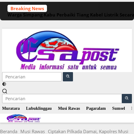
Langsung
Breaking News
ke
Warga Simpang Kabu Perbaiki Tiang Kabel Listrik Seca
konten
Muratara
Lubuklinggau
Musi Rawas
Pagaralam
Sumsel
N
Beranda
Musi Rawas
Ciptakan Pilkada Damai, Kapolres Musi