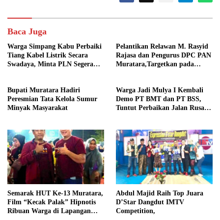
Baca Juga
Warga Simpang Kabu Perbaiki
Pelantikan Relawan M. Rasyid
Tiang Kabel Listrik Secara
Rajasa dan Pengurus DPC PAN
Swadaya, Minta PLN Segera
Muratara,Targetkan pada
Pasang Tiang Permanen
Pemilu 2029
Bupati Muratara Hadiri
Warga Jadi Mulya I Kembali
Peresmian Tata Kelola Sumur
Demo PT BMT dan PT BSS,
Minyak Masyarakat
Tuntut Perbaikan Jalan Rusak
Akibat Mobil CPO
Semarak HUT Ke-13 Muratara,
Abdul Majid Raih Top Juara
Film “Kecak Palak” Hipnotis
D’Star Dangdut IMTV
Ribuan Warga di Lapangan
Competition,
Silampari