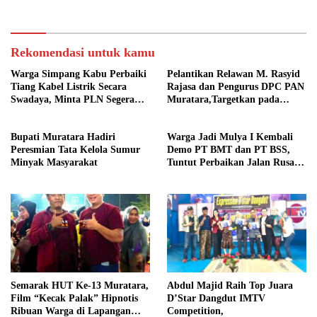
Rekomendasi untuk kamu
Warga Simpang Kabu Perbaiki
Pelantikan Relawan M. Rasyid
Tiang Kabel Listrik Secara
Rajasa dan Pengurus DPC PAN
Swadaya, Minta PLN Segera
Muratara,Targetkan pada
Pasang Tiang Permanen
Pemilu 2029
Bupati Muratara Hadiri
Warga Jadi Mulya I Kembali
Peresmian Tata Kelola Sumur
Demo PT BMT dan PT BSS,
Minyak Masyarakat
Tuntut Perbaikan Jalan Rusak
Akibat Mobil CPO
Semarak HUT Ke-13 Muratara,
Abdul Majid Raih Top Juara
Film “Kecak Palak” Hipnotis
D’Star Dangdut IMTV
Ribuan Warga di Lapangan
Competition,