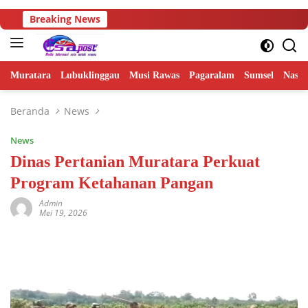
Langsung
Breaking News
ke
konten
Muratara
Lubuklinggau
Musi Rawas
Pagaralam
Sumsel
Nasio
Beranda
News
News
Dinas Pertanian Muratara Perkuat
Program Ketahanan Pangan
Admin
Mei 19, 2026