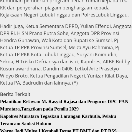
Kemudian pemberian program bedah rumah kepada 100
KK dan penyerahan piagam penghargaan kepada
Kejaksaan Negeri Lubuk linggau dan PolresLubuk Linggau.
Hadir juga, Ketua Sementara DPRD, Yulian Effendi, Anggota
DPR RI, H SN Prana Putra Sohe, Anggota DPR Provinsi
Hendra Gunawan, Wali Kota dan Bupati se-Sumsel, Pj
Ketua TP PPK Provinsi Sumsel, Melza Ayu Rahminia, Pj
Ketua TP PKK Kota Lubuk Linggau, Suryani Koimudin,
Sekda, H Trisko Defriansya dan istri, Kapolres, AKBP Bobby
Kusumawardhana, Dandim 0406, Letkol Arie Prasetyo
Widyo Broto, Ketua Pengadilan Negeri, Yunizar Kilat Daya,
Ketua PA, Badrudin dan lainnya. (*)
Berita Terkait
Pelantikan Relawan M. Rasyid Rajasa dan Pengurus DPC PAN
Muratara,Targetkan pada Pemilu 2029
Kapolres Muratara Tegaskan Larangan Karhutla, Pelaku
Terancam Sanksi Hukum
Warga Jadi Mulya I Kembali Demo PT BMT dan PT BSS,