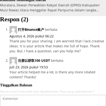
Komitmen Membangun Daerah
Muratara, Dewan Perwakilan Rakyat Daerah (DPRD) Kabupaten
Musi Rawas Utara menggelar Rapat Paripurna dalam rangka…
Respon (2)
打开Binance账户
berkata:
Agustus 4, 2026 pukul 06:22
Thank you for your sharing. I am worried that I lack creative
ideas. It is your article that makes me full of hope. Thank
you. But, I have a question, can you help me?
注册以获取100 USDT
berkata:
Juli 23, 2026 pukul 19:53
Your article helped me a lot, is there any more related
content? Thanks!
Tinggalkan Balasan
Alamat email Anda tidak akan dipublikasikan.
Ruas yang wajib ditandai
*