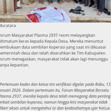
Muratara
Forum Masyarakat Plasma 2937 resmi melayangkan
ultimatum keras kepada Kepala Desa. Mereka menuntut
pembukaan data sembilan koperasi yang saat ini dikuasai
pemerintah desa dan telah diserahkan ke Tim Kabupaten.
Forum menegaskan, masyarakat tidak akan lagi menunggu
tanpa kepastian.
Pertemuan kades dan ketua tim verifikasi digelar pada Rabu, 13
Januari 2026. Dalam pertemuan itu, Forum Masyarakat Bersatu
Plasma 2937, menilai kepala desa telah memegang data penting
terkait sembilan koperasi, namun hingga kini masyarakat tidak
diberi akses untuk mengetahui isi dan keabsahannya.ujar
Ketua