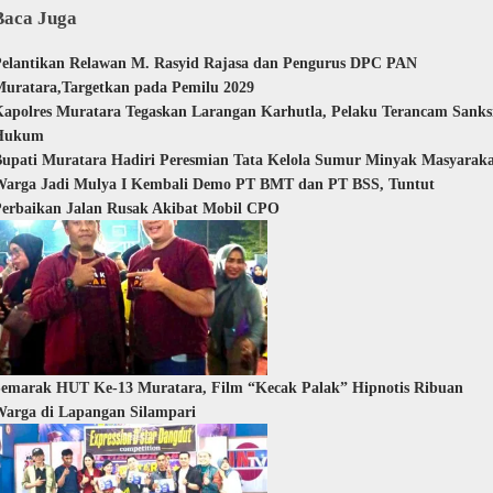
Baca Juga
elantikan Relawan M. Rasyid Rajasa dan Pengurus DPC PAN
uratara,Targetkan pada Pemilu 2029
apolres Muratara Tegaskan Larangan Karhutla, Pelaku Terancam Sanks
Hukum
upati Muratara Hadiri Peresmian Tata Kelola Sumur Minyak Masyarak
Warga Jadi Mulya I Kembali Demo PT BMT dan PT BSS, Tuntut
erbaikan Jalan Rusak Akibat Mobil CPO
emarak HUT Ke-13 Muratara, Film “Kecak Palak” Hipnotis Ribuan
arga di Lapangan Silampari