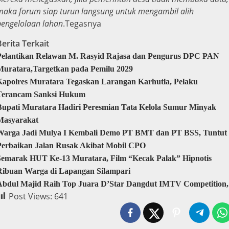
maka forum siap turun langsung untuk mengambil alih
pengelolaan lahan
.Tegasnya
Berita Terkait
Pelantikan Relawan M. Rasyid Rajasa dan Pengurus DPC PAN
Muratara,Targetkan pada Pemilu 2029
Kapolres Muratara Tegaskan Larangan Karhutla, Pelaku
Terancam Sanksi Hukum
Bupati Muratara Hadiri Peresmian Tata Kelola Sumur Minyak
Masyarakat
Warga Jadi Mulya I Kembali Demo PT BMT dan PT BSS, Tuntut
Perbaikan Jalan Rusak Akibat Mobil CPO
Semarak HUT Ke-13 Muratara, Film “Kecak Palak” Hipnotis
Ribuan Warga di Lapangan Silampari
Abdul Majid Raih Top Juara D’Star Dangdut IMTV Competition,
Post Views:
641