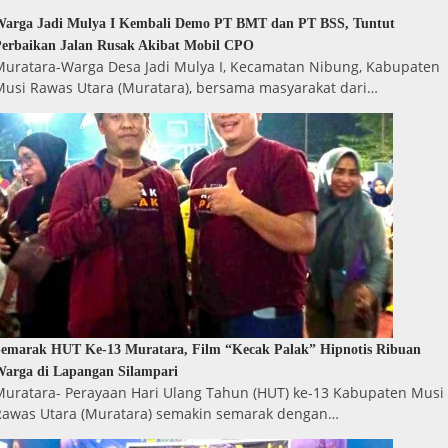
Warga Jadi Mulya I Kembali Demo PT BMT dan PT BSS, Tuntut
erbaikan Jalan Rusak Akibat Mobil CPO
Muratara-Warga Desa Jadi Mulya I, Kecamatan Nibung, Kabupaten
Musi Rawas Utara (Muratara), bersama masyarakat dari…
emarak HUT Ke-13 Muratara, Film “Kecak Palak” Hipnotis Ribuan
arga di Lapangan Silampari
Muratara- Perayaan Hari Ulang Tahun (HUT) ke-13 Kabupaten Musi
Rawas Utara (Muratara) semakin semarak dengan…