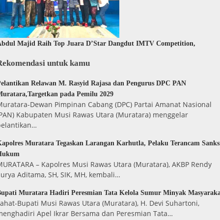
bdul Majid Raih Top Juara D’Star Dangdut IMTV Competition,
Rekomendasi untuk kamu
elantikan Relawan M. Rasyid Rajasa dan Pengurus DPC PAN
uratara,Targetkan pada Pemilu 2029
Muratara-Dewan Pimpinan Cabang (DPC) Partai Amanat Nasional
(PAN) Kabupaten Musi Rawas Utara (Muratara) menggelar
pelantikan…
apolres Muratara Tegaskan Larangan Karhutla, Pelaku Terancam Sanks
Hukum
MURATARA – Kapolres Musi Rawas Utara (Muratara), AKBP Rendy
urya Aditama, SH, SIK, MH, kembali…
upati Muratara Hadiri Peresmian Tata Kelola Sumur Minyak Masyarak
ahat-Bupati Musi Rawas Utara (Muratara), H. Devi Suhartoni,
menghadiri Apel Ikrar Bersama dan Peresmian Tata…