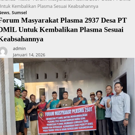
Untuk Kembalikan Plasma Sesuai Keabsahannya
News
,
Sumsel
Forum Masyarakat Plasma 2937 Desa PT
DMlL Untuk Kembalikan Plasma Sesuai
Keabsahannya
admin
Januari 14, 2026