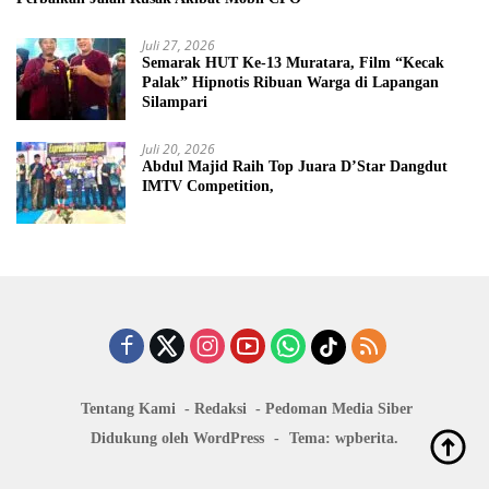
Juli 27, 2026
Semarak HUT Ke-13 Muratara, Film “Kecak
Palak” Hipnotis Ribuan Warga di Lapangan
Silampari
Juli 20, 2026
Abdul Majid Raih Top Juara D’Star Dangdut
IMTV Competition,
Tentang Kami
Redaksi
Pedoman Media Siber
Didukung oleh WordPress
-
Tema: wpberita.