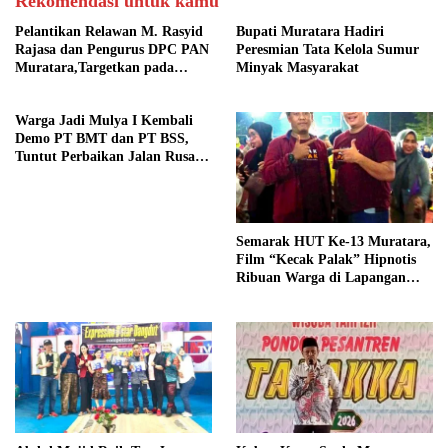
Rekomendasi untuk kamu
Pelantikan Relawan M. Rasyid
Bupati Muratara Hadiri
Rajasa dan Pengurus DPC PAN
Peresmian Tata Kelola Sumur
Muratara,Targetkan pada
Minyak Masyarakat
Pemilu 2029
Warga Jadi Mulya I Kembali
Demo PT BMT dan PT BSS,
Tuntut Perbaikan Jalan Rusak
Akibat Mobil CPO
Semarak HUT Ke-13 Muratara,
Film “Kecak Palak” Hipnotis
Ribuan Warga di Lapangan
Silampari