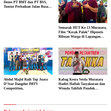
Demo PT BMT dan PT BSS,
Tuntut Perbaikan Jalan Rusak
Akibat Mobil CPO
Semarak HUT Ke-13 Muratara,
Film “Kecak Palak” Hipnotis
Ribuan Warga di Lapangan
Silampari
Abdul Majid Raih Top Juara
Kabag Kesra Setda Muratara
D’Star Dangdut IMTV
Hadiri Haflah Tasyakuran dan
Competition,
Wisuda Tahfizh Pondok
Pesantren Tazzaka