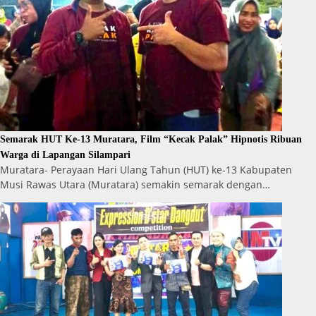
Semarak HUT Ke-13 Muratara, Film “Kecak Palak” Hipnotis Ribuan
Warga di Lapangan Silampari
Muratara- Perayaan Hari Ulang Tahun (HUT) ke-13 Kabupaten
Musi Rawas Utara (Muratara) semakin semarak dengan…