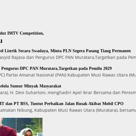
gdut IMTV Competition,
u
l Listrik Secara Swadaya, Minta PLN Segera Pasang Tiang Permanen
 Rasyid Rajasa dan Pengurus DPC PAN Muratara,Targetkan pada Pe
n Pengurus DPC PAN Muratara,Targetkan pada Pemilu 2029
) Partai Amanat Nasional (PAN) Kabupaten Musi Rawas Utara (Mu
Kelola Sumur Minyak Masyarakat
ara), H. Devi Suhartoni, menghadiri Apel Ikrar Bersama dan Peres
T dan PT BSS, Tuntut Perbaikan Jalan Rusak Akibat Mobil CPO
ecamatan Nibung, Kabupaten Musi Rawas Utara (Muratara), bersam