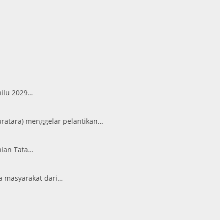
milu 2029…
ratara) menggelar pelantikan…
mian Tata…
a masyarakat dari…