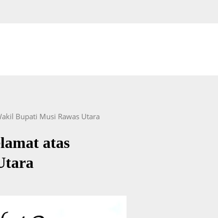
akil Bupati Musi Rawas Utara
lamat atas
Utara