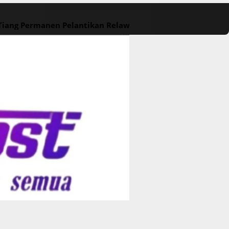
 Tiang Permanen
Pelantikan Relawan M. Rasyid Rajasa dan