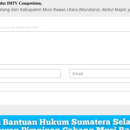
gdut IMTV Competition,
ng dari Kabupaten Musi Rawas Utara (Muratara). Abdul Majid,
uas yang wajib ditandai
*