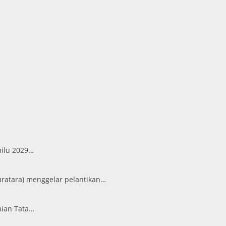
milu 2029…
ratara) menggelar pelantikan…
mian Tata…