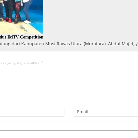
gdut IMTV Competition,
ng dari Kabupaten Musi Rawas Utara (Muratara). Abdul Majid,
uas yang wajib ditandai
*