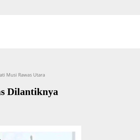
ati Musi Rawas Utara
s Dilantiknya