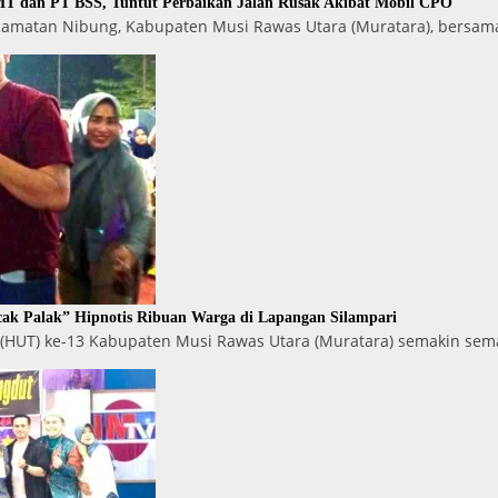
T dan PT BSS, Tuntut Perbaikan Jalan Rusak Akibat Mobil CPO
ecamatan Nibung, Kabupaten Musi Rawas Utara (Muratara), bersam
ak Palak” Hipnotis Ribuan Warga di Lapangan Silampari
 (HUT) ke-13 Kabupaten Musi Rawas Utara (Muratara) semakin se