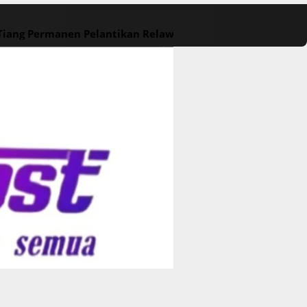
 Tiang Permanen
Pelantikan Relawan M. Rasyid Rajasa dan