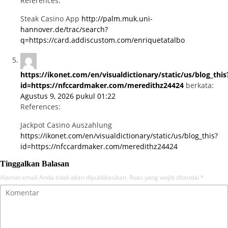
References:
Steak Casino App
http://palm.muk.uni-
hannover.de/trac/search?
q=https://card.addiscustom.com/enriquetatalbo
https://ikonet.com/en/visualdictionary/static/us/blog_this
id=https://nfccardmaker.com/meredithz24424
berkata:
Agustus 9, 2026 pukul 01:22
References:
Jackpot Casino Auszahlung
https://ikonet.com/en/visualdictionary/static/us/blog_this?
id=https://nfccardmaker.com/meredithz24424
Tinggalkan Balasan
Alamat email Anda tidak akan dipublikasikan.
Ruas yang wajib ditandai
*