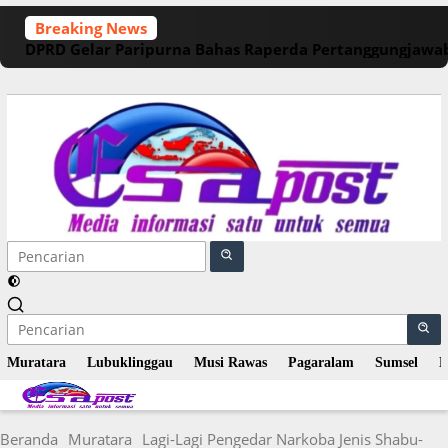
Langsung
Breaking News
ke
DPRD Gelar Paripurna Bahas Raperda Pertanggungjawa
konten
Muratara
Lubuklinggau
Musi Rawas
Pagaralam
Sumsel
N
Beranda
Muratara
Lagi-Lagi Pengedar Narkoba Jenis Shabu-