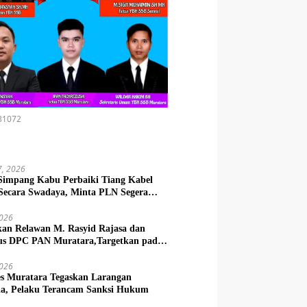
31072
7, 2026
Simpang Kabu Perbaiki Tiang Kabel
 Secara Swadaya, Minta PLN Segera
 Tiang Permanen
2026
kan Relawan M. Rasyid Rajasa dan
us DPC PAN Muratara,Targetkan pada
 2029
2026
es Muratara Tegaskan Larangan
la, Pelaku Terancam Sanksi Hukum