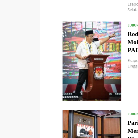
Esapo
Selat
LUBU
Rod
Mob
PA
Esapo
Lingg
LUBU
Par
Men