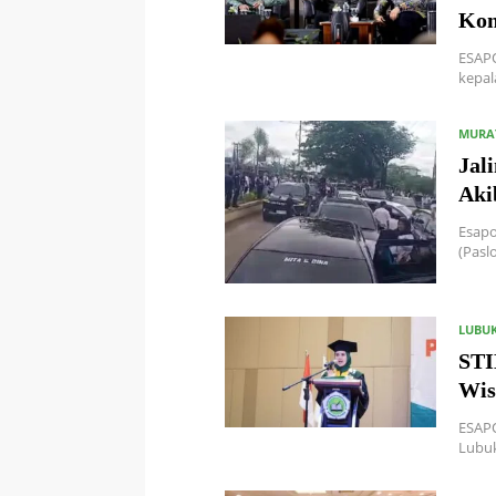
Kon
ESAPO
kepal
MURA
Jal
Aki
Esapo
(Pasl
LUBU
STI
Wis
ESAPO
Lubuk