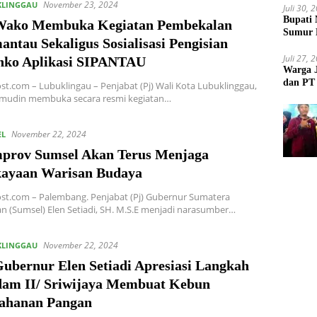
November 23, 2024
KLINGGAU
Juli 30, 
Bupati 
Wako Membuka Kegiatan Pembekalan
Sumur 
antau Sekaligus Sosialisasi Pengisian
Juli 27, 
nko Aplikasi SIPANTAU
Warga 
dan PT 
st.com – Lubuklingau – Penjabat (Pj) Wali Kota Lubuklinggau,
Akibat
mudin membuka secara resmi kegiatan…
November 22, 2024
EL
prov Sumsel Akan Terus Menjaga
ayaan Warisan Budaya
st.com – Palembang. Penjabat (Pj) Gubernur Sumatera
an (Sumsel) Elen Setiadi, SH. M.S.E menjadi narasumber…
November 22, 2024
KLINGGAU
Gubernur Elen Setiadi Apresiasi Langkah
am II/ Sriwijaya Membuat Kebun
ahanan Pangan