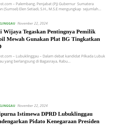
st.com – Palembang. Penjabat (Pj) Gubernur Sumatera
an (Sumsel) Elen Setiadi, S.H., M.S.E mengungkap sejumlah…
November 22, 2024
KLINGGAU
i Wijaya Tegaskan Pentingnya Pemilik
il Mewah Gunakan Plat BG Tingkatkan
D
st.com – Lubuklinggau – Dalam debat kandidat Pilkada Lubuk
au yang berlangsung di Bagasraya, Rabu…
November 22, 2024
KLINGGAU
ipurna Istimewa DPRD Lubuklinggau
dengarkan Pidato Kenegaraan Presiden