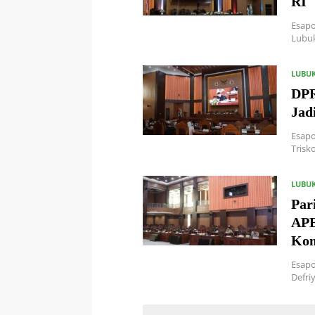
RI
Esapo
Lubuk
LUBU
DPR
Jad
Esapo
Trisk
LUBU
Par
APB
Kom
Esapo
Defri