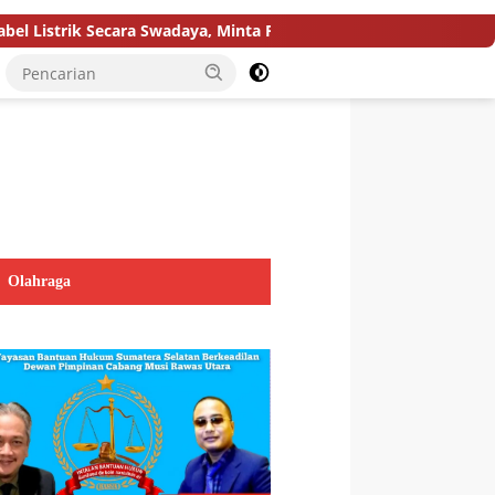
k Secara Swadaya, Minta PLN Segera Pasang Tiang Permanen
Olahraga