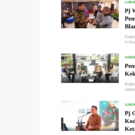
LUBU
Pj 
Pem
Bla
Esapo
H Koi
SUMS
Pem
Kek
Esapo
Selat
LUBU
Pj 
Kod
Ket