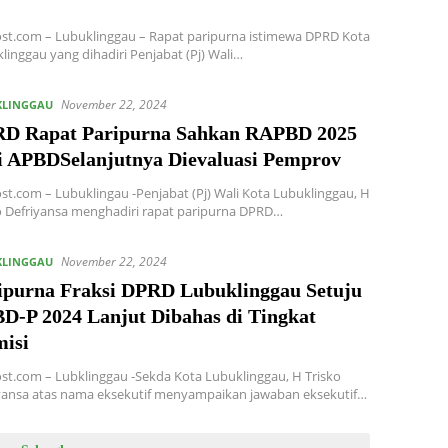
st.com – Lubuklinggau – Rapat paripurna istimewa DPRD Kota
linggau yang dihadiri Penjabat (Pj) Wali…
November 22, 2024
KLINGGAU
D Rapat Paripurna Sahkan RAPBD 2025
i APBDSelanjutnya Dievaluasi Pemprov
st.com – Lubuklingau -Penjabat (Pj) Wali Kota Lubuklinggau, H
o Defriyansa menghadiri rapat paripurna DPRD…
November 22, 2024
KLINGGAU
ipurna Fraksi DPRD Lubuklinggau Setuju
D-P 2024 Lanjut Dibahas di Tingkat
isi
st.com – Lubklinggau -Sekda Kota Lubuklinggau, H Trisko
yansa atas nama eksekutif menyampaikan jawaban eksekutif…