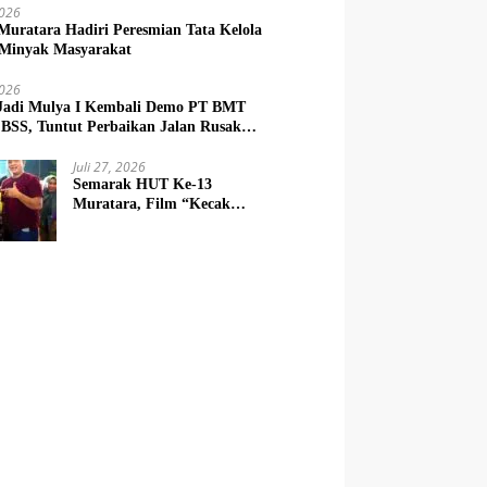
2026
Muratara Hadiri Peresmian Tata Kelola
Minyak Masyarakat
2026
Jadi Mulya I Kembali Demo PT BMT
BSS, Tuntut Perbaikan Jalan Rusak
 Mobil CPO
Juli 27, 2026
Semarak HUT Ke-13
Muratara, Film “Kecak
Palak” Hipnotis Ribuan
Warga di Lapangan
Silampari