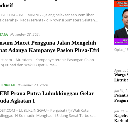
dusif
ST.COM – PALEMBANG – Jelang pelaksanaan Pemilihan
a daerah (Pilkada) serentak di Provinsi Sumatera Selatan…
November 23, 2024
TARA
insum Macet Pengguna Jalan Mengeluh
bat Adanya Kampanye Paslon Pirsa-Efri
Oplus_1
st.com – Muratara – Kampanye terahir Pasangan Calon
on) Bupati dan Wakil Bupati Pirsa –…
Agustus 
Warga 
Listrik
November 23, 2024
KLINGGAU
Pasang
Juli 31, 
EBI Prana Putra Lubukkinggau Gelar
Pelanti
uda Agkatan I
Pengur
Pemilu
ST.COM – LUBUKLINGGAU – Penjabat (Pj) Wali Kota
Juli 30, 
linggau, H Koimudin Menghadiri Sidang Senat Terbuka…
Kapolr
Karhut