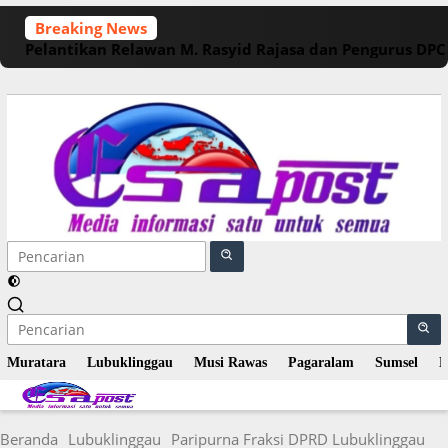
Langsung
Breaking News
ke
Pelantikan Relawan M. Rasyid Rajasa dan Pengurus DP
konten
Muratara
Lubuklinggau
Musi Rawas
Pagaralam
Sumsel
N
Beranda
Lubuklinggau
Paripurna Fraksi DPRD Lubuklinggau