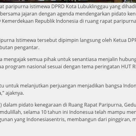
t paripurna istimewa DPRD Kota Lubuklinggau yang dihadiri
a bersama jajaran dengan agenda mendengarkan pidato ken
 Kemerdekaan Republik Indonesia di ruang rapat paripurn
ipurna Istimewa tersebut dipimpin langsung oleh Ketua DP
butan pengantar.
a mengajak semua pihak untuk senantiasa menjalin hubu
 program nasional sesuai dengan tema peringatan HUT RI 
tu untuk melanjutkan perjuangan menjadikan bangsa Indon
,” ajaknya.
wi) dalam pidato kenegaraan di Ruang Rapat Paripurna, G
amdulillah, selama 10 tahun ini Indonesua telah mampu m
nan yang Indonesiasentris, membangun dari pinggiran, 