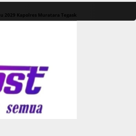
lu 2029
Kapolres Muratara Tegaskan Larangan Karhutla, P