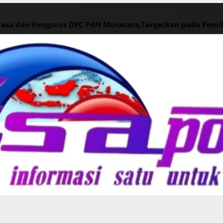
ajasa dan Pengurus DPC PAN Muratara,Targetkan pada Pemi