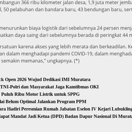
embangun 366 ribu kilometer jalan desa, 1,9 juta meter jemba
l, 50 pelabuhan dan bandara baru, 43 bendungan baru, serta 
il menurunkan biaya logistik dari sebelumnya 24 persen menj
tkan daya saing dari sebelumnya berada di peringkat 44 me
atuan karena akses yang lebih merata dan berkeadilan. K
ahan dalam menghadapi pandemi COVID-19, dalam menghadap
g semakin memanas,” ungkapnya. (*)
rack Open 2026 Wujud Dedikasi IMI Muratara
, TNI-Polri dan Masyarakat Jaga Kamtibmas OKI
 Puluh Ribu Motor Listrik untuk SPPG
ilai Belum Optimal Jalankan Program PPM
 Hadiri Peresmian Rumah Jabatan Eselon IV Kejari Lubuklin
apat Mandat Jadi Ketua (DPD) Badan Dapur Nasional Di Mura