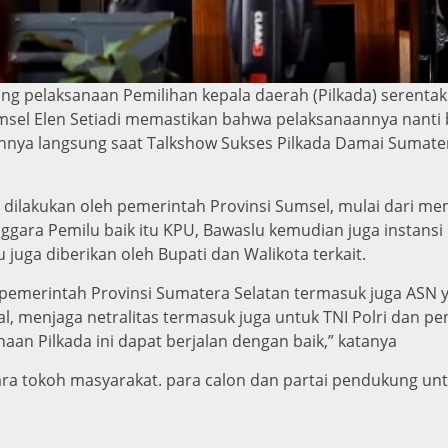
 pelaksanaan Pemilihan kepala daerah (Pilkada) serentak 
umsel Elen Setiadi memastikan bahwa pelaksanaannya nanti
annya langsung saat Talkshow Sukses Pilkada Damai Sumater
 dilakukan oleh pemerintah Provinsi Sumsel, mulai dari m
gara Pemilu baik itu KPU, Bawaslu kemudian juga instansi 
juga diberikan oleh Bupati dan Walikota terkait.
pemerintah Provinsi Sumatera Selatan termasuk juga ASN y
l, menjaga netralitas termasuk juga untuk TNI Polri dan pe
an Pilkada ini dapat berjalan dengan baik,” katanya
a tokoh masyarakat. para calon dan partai pendukung unt