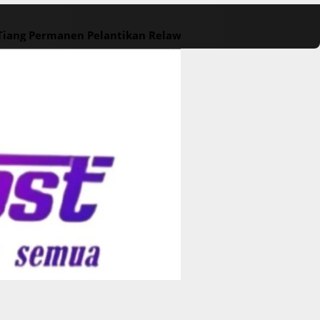
 Tiang Permanen
Pelantikan Relawan M. Rasyid Rajasa dan