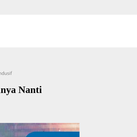
ndusif
nnya Nanti