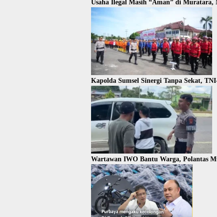
Usaha Ilegal Masih “Aman” di Muratara,
Kapolda Sumsel Sinergi Tanpa Sekat, TN
Wartawan IWO Bantu Warga, Polantas Mur