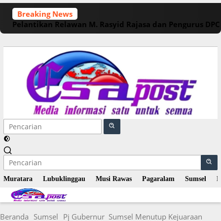
Langsung
Breaking News
ke
Pelantikan Relawan M. Rasyid Rajasa dan Pengurus DP
konten
Muratara
Lubuklinggau
Musi Rawas
Pagaralam
Sumsel
N
Beranda
Sumsel
Pj Gubernur Sumsel Menutup Kejuaraan