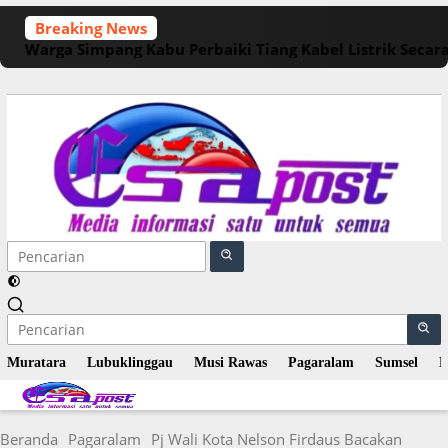
Langsung
Breaking News
ke
Warga Simpang Kabu Perbaiki Tiang Kabel Listrik Seca
konten
Muratara
Lubuklinggau
Musi Rawas
Pagaralam
Sumsel
N
Beranda
Pagaralam
Pj Wali Kota Nelson Firdaus Bacakan